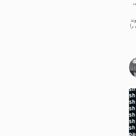
ی
ند
را