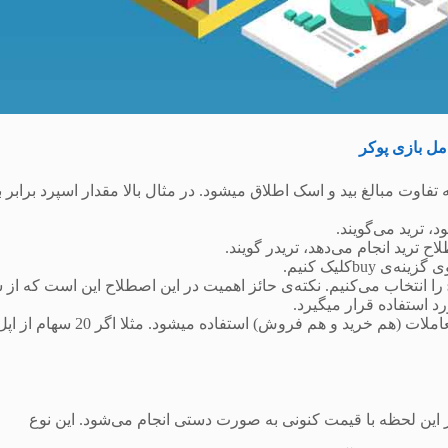
ل بازی پوکر
که به تفاوت مبالغ بید و اسک اطلاق میشود. در مثال بالا مقدار اسپرد برابر ب
سِل (sell): و برای انجام معامله‌ی فروش در بازارهای مالی گزینه‌ی sell را انتخاب می‌کنیم. نکته‌ی حائز اهمیت در این اصطلاح این است که 
 استفاده قرار میگیرد.
کلوز (close): همانطور که از اسمش پیداست از این گزینه برای بستن معاملات (هم خرید و هم فروش) استفاده میشود.
ن حال و در این لحظه با قیمت کنونی به صورت دستی انجام می‌شود. این نوع