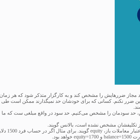
ی باید حد مجاز ضررهایش را مشخص کند و به کارگزار متذکر شود که هر زمان
له را ببند تا بیش از این ضرر نکنم. کسانی که برای خودشان حد نمیگذارند ممکن است طی
ند.
تعیین کنیم، حد سودمان را مشخص می‌کنیم. حد سود در واقع مبلغی ست که ما
Equity : به موجودی حساب معامله گر با درنظر گرفتن سود و زیان و اعتبار معاملات باز، equity گویند. برای مثال اگ