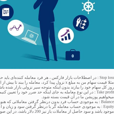
Stop loss : در اصطلاحات بازار فارکس ، هر فرد معامله کننده‌ا
مثلا قیمت سهام من به مبلغ x نزول پیدا کرد، معام
روز کل سهام خود را ببازند بدون اینکه متوجه سیر نزولی بازار شده باش
Take profit : در این نوع معامله به جای اینکه حد ضرر خود را 
میخواهیم پوزیشن ما در آن قیمت بسته شود.
Balance : به موجودی حساب فرد بدون درنظر گرفتن معاملاتی که هنوز تکلیفشان مشخص نشده است، بالانس گویند.
موجود باشد و سود حاصل از معاملات باز نیز 200 دلار باشد، در این صورت balance=1500 و equity=1700 خواهد بود.