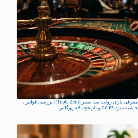
معرفی بازی رولت سه صفر (Triple Zero)؛ بررسی قوانین،
حاشیه سود ۷.۶۹٪ و تاریخچه لاس‌وگاس