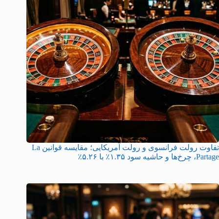
تفاوت رولت فرانسوی و رولت آمریکایی؛ مقایسه قوانین La
Partage، چرخ‌ها و حاشیه سود ۱.۳۵٪ با ۵.۲۶٪