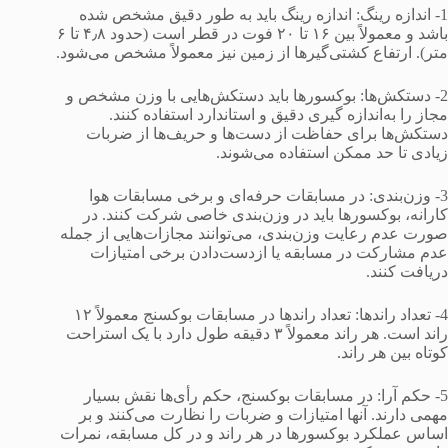
1- اندازه رینگ: اندازه رینگ باید به طور دقیق مشخص شده
باشد و معمولاً بین ۱۶ تا ۲۰ فوت در قطر است (حدود ۴٫۸ تا ۶
متر). ارتفاع کشتی‌گیرها از زمین نیز معمولاً مشخص می‌شود.
2- دستکش‌ها: بوکسورها باید دستکش‌هایی با وزن مشخص و
مجاز را به‌اندازه گیری دقیق و استاندارد استفاده کنند.
دستکش‌ها برای حفاظت از دست‌ها و حریف‌ها از ضربات
زیادی تا حد ممکن استفاده می‌شوند.
3- وزن‌بندی: در مسابقات حرفه‌ای و برخی مسابقات هوا
کارانه، بوکسورها باید در وزن‌بندی خاصی شرکت کنند. در
صورت عدم رعایت وزن‌بندی، می‌توانند مجازات‌هایی از جمله
عدم مشارکت در مسابقه یا ازدست‌دادن برخی امتیازات
دریافت کنند.
4- تعداد راندها: تعداد راندها در مسابقات بوکسنج معمولاً ۱۲
راند است. هر راند معمولاً ۳ دقیقه طول دارد با یک استراحت
کوتاه بین هر راند.
5- حکم آرا: در مسابقات بوکسنج، حکم رأی‌ها نقش بسیار
مهمی دارند. آنها امتیازات و ضربات را نظارت می‌کنند و بر
اساس عملکرد بوکسورها در هر راند و در کل مسابقه، نمرات