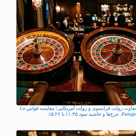
تفاوت رولت فرانسوی و رولت آمریکایی؛ مقایسه قوانین La
Partage، چرخ‌ها و حاشیه سود ۱.۳۵٪ با ۵.۲۶٪