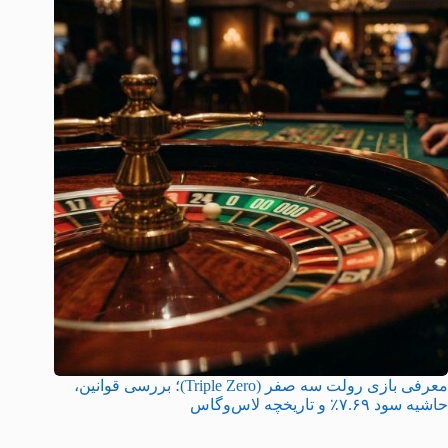
معرفی بازی رولت سه صفر (Triple Zero)؛ بررسی قوانین،
حاشیه سود ۷.۶۹٪ و تاریخچه لاس‌وگاس