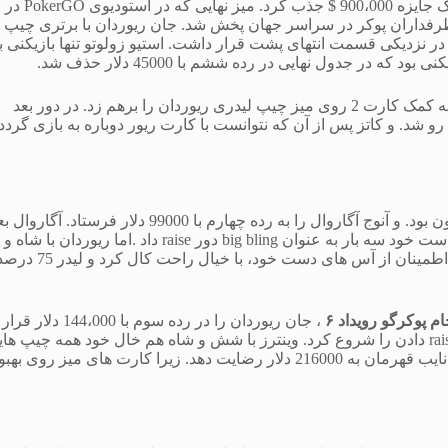
: $25,000 No-Limit Hold’em مسابقه را برای ایجاد یک جایزه 900،000 $ جذب کرد. میز نهایی که در استودیوی PokerGO در
 اشتراک برای طرفداران پوکر در سراسر جهان پخش شد. جان ریوردان با برتری چیپ
 نزدیکی قسمت انتهای پشت قرار داشت. استیو زولوتو تنها بازیکنی ب
در جدول نهایی در رده ششم با 45000 دلار حذف شد.
مقابل كری كاتز به کمک کارت 2 روی میز چیپ لیدری ریوردان را برهم زد. در دور بعد
شد. و کاتز پس از آن که نتوانست با کارت ریور دوباره به بازی گردد، 
جان ریوردان چیپ هایش را افزایش داد اما برتری چیپ ها با جیسون کون بود. و آنوج آگاروال را به رده چهارم با 99000 دلار فرستاد. آگ
از چهار دور raise که شد، با نه و جک all in کرد. كون سه بار، با دو آس دست خود سه بار به عنوان big bling دور raise داد .اما ریوردان 
هم خال خود all in کرد که 40 برابر raise های big blind کون بود. کون با اطمینان از آس های دست خود، با خیال راحت کال کرد و 
م پوکرگو رویداد ۶
، جان ریوردان را در رده سوم با 144،000 دلار قرار
داد. كون با برتری چیپ ده به یک و قبل از رو شدن کارت ها روی میز raise دادن را شروع کرد. وینترز با شش و شاه هم خال خود همه چی
را وسط گذاشت و کماکان کون کال کرد. و وینترز مجبور شد به عنوان نایب قهرمان به 216000 دلار رضایت دهد. زیرا کارت های میز رو