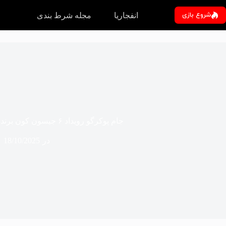
رش
ه
شروع بازی
انفجاریا
مجله شرط بندی
حتوا
جام پوکرگو رویداد ۶ جیسون کون برنده این رویداد شد
در
18/10/2025