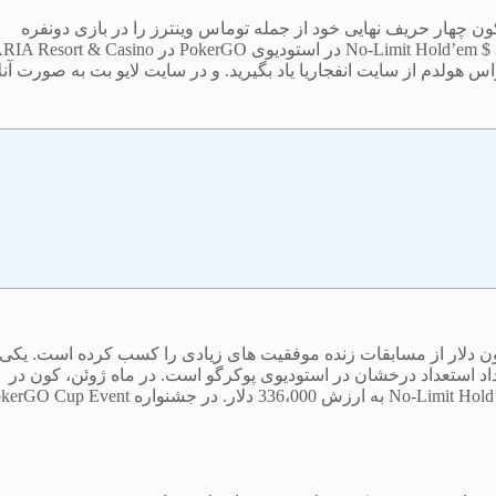
 چهار حریف نهایی خود از جمله توماس وینترز را در بازی دونفره
شکست داد. تا در مسابقات رویداد شماره ۶ پوکرگو پیروز شود: 25،000 $ No-Limit Hold’em در استودیوی PokerGO در sort & Casino
حبوب تگزاس هولدم از سایت انفجاریا یاد بگیرید. و در سایت لایو بت به صورت آنل
 در طی سال های گذشته با کسب درآمد نزدیک به 32 میلیون دلار از مسابقات زنده موفقیت های زیادی را کسب کرده است. یک
اد استعداد درخشان در استودیوی پوکرگو است. در ماه ژوئن، كون در
سومین رویداد Open Poker US 12 به مقام سوم رسید: 50،000 دلار No-Limit Hold’em به ارزش 336،000 دلار. در جشنواره nt