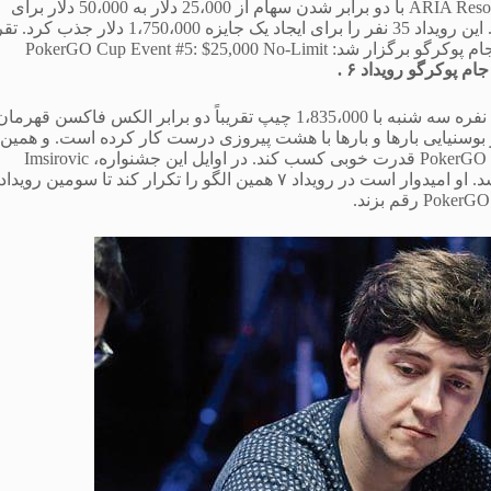
محل فعالیت پوکرهای پرسرمایه در استودیوی پوکرگو در ARIA Resort and Casino با دو برابر شدن سهام از 25،000 دلار به 50،000 دلار برای
رویداد شماره 7 جام PokerGO ادامه دارد: 50،000 $ No-Limit Hold’em. این رویداد 35 نفر را برای ایجاد یک جایزه 1،750،000 د
دو برابر رکورد قبلی یک جایزه $ 900،000 که در هر دو رویداد شماره 5 جام پوکرگو برگزار شد: PokerGO Cup Event #5: $25,000 No-Limit
جام پوکرگو رویداد ۶ .
علی ایمسیرویچ بار دیگر خود را به عنوان رهبر چیپ در جدول نهایی پنج نفره سه شنبه با 1،835،000 چیپ تقریباً دو برابر الکس فاکسن قهرما
می یابد. حس پوکر بوسنیایی بارها و بارها با هشت پیروزی درست کار کرده است. و همین
امر باعث شده است که در مسابقات قهرمانی PokerGO Tour Leaderboard 2021 قدرت خوبی کسب کند. در اوایل این جشنواره، Imsirovic
همچنین برنده چیپ های یک شبه رویداد شماره 2 و رویداد شماره 4 را شد. او امیدوار است در رویداد ۷ همین الگو را تکرار کند تا سومین رویداد