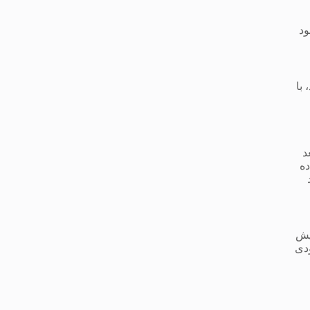
ود
با
اروال بعد
با شاه و ده
لیدر 75 درصد
پ هایش
ی بهبودی