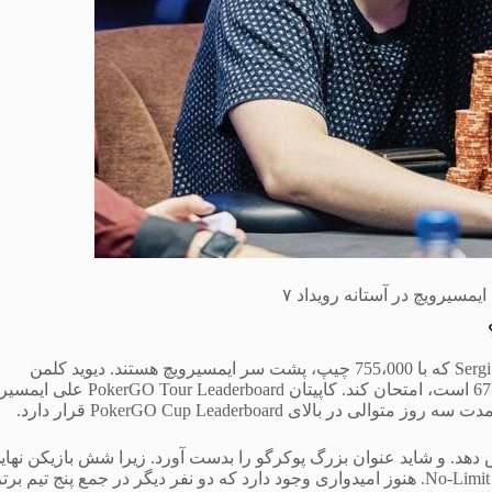
در همین حال ، دنیل نگرانو سفیر GGPoker با 975،000 چیپ با Sergi Reixach که با 755،000 چیپ، پشت سر ایمسیرویچ هستند. دیوید کلمن
همچنان تحت تأثیر قرار می گیرد و قصد دارد چیپ های خود را که 675000 است، امتحان کند. کاپیتان eaderboard
 دهد. و شاید عنوان بزرگ پوکرگو را بدست آورد. زیرا شش بازیکن نهای
مسابقات شماره 7 PokerGO Cup را هدایت می کند: $50,000 No-Limit Hold’em. هنوز امیدواری وجود دارد که دو نفر دیگر در جمع پنج تیم برت