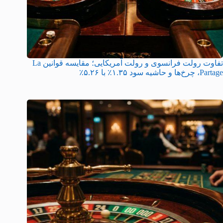
تفاوت رولت فرانسوی و رولت آمریکایی؛ مقایسه قوانین La
Partage، چرخ‌ها و حاشیه سود ۱.۳۵٪ با ۵.۲۶٪