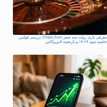
معرفی بازی رولت سه صفر (Triple Zero)؛ بررسی قوانین،
حاشیه سود ۷.۶۹٪ و تاریخچه لاس‌وگاس