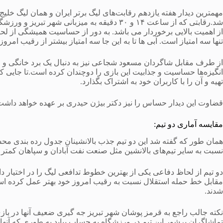
مهمترین دیدار هفته یازدهم رقابت‌های لیگ برتر ایران و همان لیگ خلیج
شد.رقابتی که از ساعت ۱۴ و ۳۰ دقیقه به میزبانی
از اهمیت بالایی برخوردار می باشد. به دور از حساسیت همیشگی از لح
تنها سه امتیاز است. آبی ها تا به این جا سه امتیاز بیشتر از رقیب امروز
از طرف مقابل شاگردان مسعود شجاعی نیز به دنبال یک برد خانگی و ر
انگیزه‌ها حساسیت و جذابیت این بازی را دوچندان کرده است.تا جایی ک
تهیه و آن را با کاربران خود به اشتراک بگذارد.
قضاوت این دیدار حساس را نیز دکتر بیژن حیدری بر عهده خواهد داشت
مقایسه آماری دو تیم:
همان طور که گفته شد این دو تیم جذب بالانشینان جدول رده بندی محس
نسبت به سایر تیم‌های بالانشین مثل صنعت نفت آبادان و سپاهان کمتر انج
دو تیم از لحاظ دفاعی یکی از بهترین خطوط تدافعی لیگ را در اختیار 
شدند.
نکته جالب راجع به قرمز پوشان شهر تبریز جه گیری ضعیف آنها در باز
تماشاگران پرشور این تیم در ورزشگاه به حساب بیاید به طوری که آنها