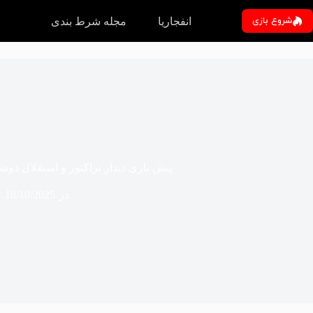
رش
ه
شروع بازی
انفجاریا
مجله شرط بندی
حتوا
پیش بازی دیدار تراکتور و استقلال دوشنبه 29 دی 
در
18/10/2025