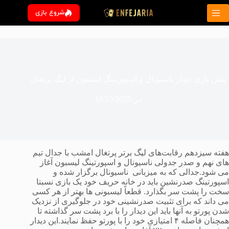
رش
شروع بازی
ه
حتوا
پیش بازی دیدار ناسیونال و اسپورتینگ لیسبون از لیگ پرتغال
در
18/10/2025
هفته سیزدهم رقابت‌های لیگ برتر پرتغال امشب با جدال تیم
های نهم و صدر جدولی ناسیونال و اسپورتینگ لیسبون آغاز
می شود.جدالی که به میزبانی ناسیونال برگزار شده و
اسپورتینگ صدرنشین باید در خانه حریف خود یک بازی نسبتا
سخت را پشت سر بگذارد. قطعاً لیسبونی ها بهتر از هر کسی
می داند که برای تثبیت صدرنشینی خود در جلوگیری از نزدیک
شدن پورتو به آنها باید این دیدار را با برد پشت سر گذاشته تا
همچنان فاصله ۴ امتیازی خود را با پورتو حفظ نمایند.این دیدار