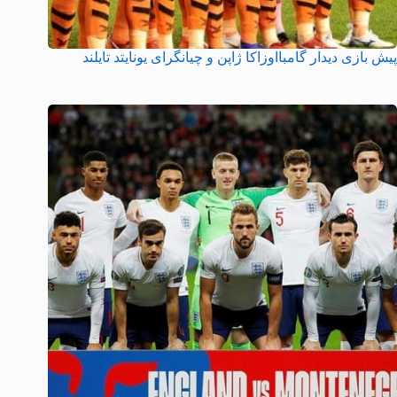
پیش بازی دیدار گامبااوزاکا ژاپن و چیانگرای یونایتد تایلند