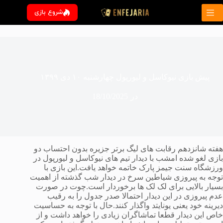
رش
شروع بازی
ه
حتوا
پیش بازی نیوکاسل و لیورپول چهارشنبه ۱۰ دی ۱۳۹۹
در
18/10/2025
هفته شانزدهم رقابت های لیگ برتر جزیره بدون احتساب دو
بازی لغو شده امشب با دیدار تیم های نیوکاسل و لیورپول در
ورزشگاه سنت جیمز پارک خاتمه خواهد یافت.این بازی با
توجه به پیروزی شیاطین سرخ در دیدار شب گذشته از اهمیت
بسیار بالایی برای لک لک ها برخوردار است.چوت در صورت
عدم پیروزی در این دیدار احتمالا صدر جدول را به رقیب
دیرینه خود یعنی یونایتد واگذار کنند.حال با توجه به حساسیت
خاص این دیدار قطعا تماشاگران زیادی را خواهد داشت و از