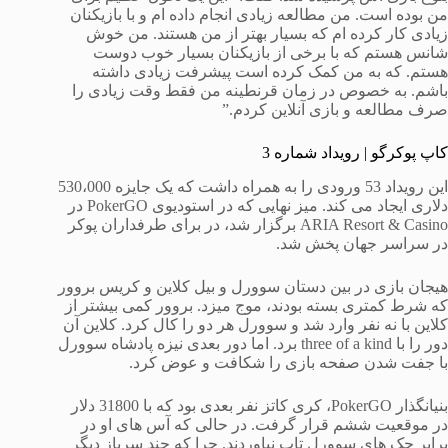
من بوده است. من مطالعه زیادی انجام داده ام و با بازیکنان
زیادی کار کرده ام که بسیار بهتر از من هستند. من خوش
شانس هستم که با برخی از بازیکنان بسیار خوب دوست
هستم. که به من کمک کرده است پیشرفت زیادی داشته
باشم. به خصوص در زمان قرنطینه من فقط وقت زیادی را
صرف مطالعه و بازی آنلاین کردم.”
کاپ پوکرگو | رویداد شماره 3
این رویداد 53 ورودی را به همراه داشت که یک جایزه 530،000
دلاری ایجاد می کند. میز نهایی که در استودیوی PokerGO در
ARIA Resort & Casino برگزار شد، در برای طرفداران پوکر
در سراسر جهان پخش شد.
هیجان بازی در بین دستان سوورل و بیل کلاین و کریس بروور
که شرط کمتری بسته بودند، موج میزد. بروور کمی بیشتر از
کلاین با نه نفر وارد شد و سوورل هر دو را کال کرد. کلاین آن
دور را با three of a kind برد. اما دور بعدی نیزه پادشاه سوورل
با جفت شدن صفحه بازی را شکافت و عوض کرد.
بنیانگذار PokerGO، کری کاتز نفر بعدی بود که با 31800 دلار
در موقعیت ششم قرار گرفت. در حالی که آس های او در
برابر جک های سوورل تاب نیاوردند. چرا که چند سرباز دیگر