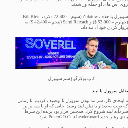
روی آس های او حمله ور شدند.
سوورل با حذف Zolotow (سوم – 72،400 دلار) ، Bill Klein
(چهارم – 53،000 $) و Sergi Reixach (پنجم – 42،400 $) به
پرواز کردن خود ادامه داد.
کاپ پوکرگو | سم سوورل
تقابل سوورل با لیند
تا اینجای کار، سرآمد بودن سوورل تا توصیف کردیم. تا زمانی
که نوبت به دیدار با دیلن لیند رسید. جایی که او با سه برابر
سرمایه لیند شروع کرد. همچنین قرار بود برنده این شرط
بندی رهبر جدید PokerGO Cup Leaderboard شود.