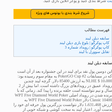
بت
شرط بندی کنید و پوکر آنلاین بازی کنید.
شروع شرط بندی با بونوس های ویژه
فهرست مطالب
سابقه دیلن لیند
کاپ پوکرگو | بلوغ بازی دیلن لیند
کاپ پوکرگو | رویداد شماره 3
تقابل سوورل با لیند
سابقه دیلن لیند
این دومین پول نقد برای لیند در این جشنواره بعد از آن است
که در مسابقات PokerGO Cup #2 به مقام سوم رسیده بود:
10،000 $ NLHE به ارزش 85400 دلار. گرچه لیند چندین
رویداد عمیق در رویدادهای بزرگ داشته است. اما بیش از 2
سال و نیم نتوانسته است حلقه برنده را پیدا کند. زمانی که با
برنده شدن در رویداد اصلی WPT Five Diamond World Poker
Classic 10400 دلار WPT Five Diamond World Poker به
ارزش 1،631،468 دلار نتوانست بزرگترین پول حرفه ای خود را
بدست آورد. اعتبار لیند به سخت کوشی و شبکه خوبی از