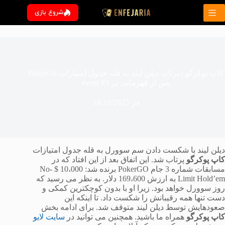
رش
شروع بازی
ه
حتوا
کاپ پوکرگو | پرتاب دیلن لیند به قله جدول امتیازات PokerGo
پس از قهرمانی در event #3
در
18/10/2025
دیلن لیند با شکست دادن سم سوورل به قله جدول امتیازات
کاپ پوکرگو
پرتاب شد. این اتفاق بعد از این افتاد که در
مسابقات شماره 3 جام PokerGO برنده شد: 10،000 $ No-
Limit Hold’em به ارزش 169،600 دلار. به نظر می رسید که
روز سوورل خواهد بود. زیرا او با بدون کوچکترین کمکی و
دست تنها همه رقیبانش را شکست داد. تا اینکه این
صعودهایش توسط دیلن لیند متوقف شد. برای ادامه بخش
کاپ پوکرگو
همراه ما باشید. همچنین می توانید در
سایت لایو