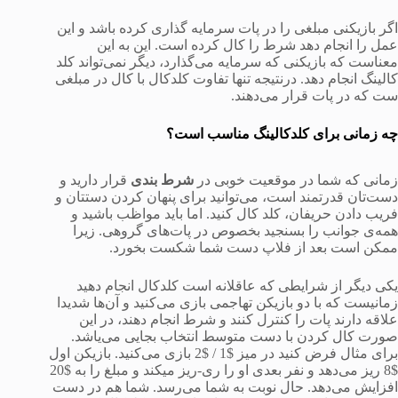
اگر بازیکنی مبلغی را در پات سرمایه گذاری کرده باشد و این
عمل را انجام دهد شرط را کال کرده است. این به این
معناست که بازیکنی که سرمایه می‌گذارد، دیگر نمی‌تواند کلد
کالینگ انجام دهد. درنتیجه تنها تفاوت کلدکال با کال در مبلغی
ست که در پات قرار می‌دهند.
چه زمانی برای کلدکالینگ مناسب است؟
زمانی که شما در موقعیت خوبی در
شرط بندی
قرار دارید و
دست‌تان قدرتمند است، می‌توانید برای پنهان کردن دستتان و
فریب دادن حریفان، کلد کال کنید. اما باید مواظب باشید و
همه‌ی جوانب را بسنجید بخصوص در پات‌های گروهی. زیرا
ممکن است بعد از فلاپ دست شما شکست بخورد.
یکی دیگر از شرایطی که عاقلانه است کلدکال انجام دهید
زمانیست که با دو بازیکن تهاجمی بازی می‌کنید و آن‌ها شدیدا
علاقه دارند پات را کنترل کنند و شرط انجام دهند، در این
صورت کال کردن با دست متوسط انتخاب بجایی می‌یاشد.
برای مثال فرض کنید در میز $1 / $2 بازی می‌کنید. بازیکن اول
$8 ریز می‌دهد و نفر بعدی او را ری-ریز میکند و مبلغ را به $20
افزایش می‌دهد. حال نوبت به شما می‌ر‌سد. شما هم در دست