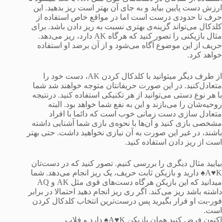
ارزش دست پایین بیاید و به جای آن بهتر است ریز بدهید. این
حرف تا حدودی درست است اما در مواقع خاص استفاده از
کلدکال می‌تواند گزینه‌ی بهتری نسبت به ریز دادن باشد. برای
مثال بازیکنی را تصور کنید که هرگاه AK دارد، ریز می‌دهد.
حریف از این موضوع آگاه می‌شود و از آن برضد او استفاده
خواهد کرد.
از طرف دیگر میتوانید با کلدکال کردن AK، دست خود را
متعادل‌کنید. در این صورت حریفانتان متوجه خواهند شد شما
با هر نوع دستی می‌توانید از هر تکنیکی استفاده کنید. درنتیجه
روحیه‌شان را می‌بازند و این به نفع شما خواهد بود. البته
متعادل سازی دست زمانی خوب است که دائما با افراد
مشخصی بازی کنید و آن‌ها با نحوه‌ی بازی شما آشنایی داشته
باشند، در غیر این صورت به آن نیازی نخواهید داشت. حتی بهتر
است از ریز دادن استفاده کنید.
بیایید مثال دیگری را بررسی کنیم. تصور کنید که در دست‌تان
A♥K♠ دارید و بازیکن ثابت حریف، یک ریز انجام می‌دهد. شما
میدانید که این بازیکن هرگاه دست‌های قوی مثل AK و AQ
داشته باشد ریز می‌کند. اگر ری ریز انجام دهید احتمالا در برابر
فور-بت او قرار بگیرید پس درست‌ترین انتخاب کلدکال کردن
است.
اکنون فرض کنید همان بازیکن A♥K♠ دارد و فلاپ