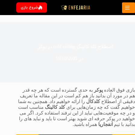
رش
شروع بازی
ه
حتوا
اصطلاح کلد کالینگ cold calling در پوکر
در
18/10/2025
بازی فوق العاده
پوکر
به حدی گسترده است که هر چه قدر
هم در مورد آن بدانید باز هم کم است در این مقاله ما تعریف
دقیقی از اصطلاح
کلدکال
را ارائه خواهیم داد. همچنین به شما
خواهیم گفت که چه زمان‌هایی برای
کلد کالینگ
مناسب است
و در چه موقعیت‌هایی نباید از این ترفند استفاده کرد. اگر می
خواهید در پوکر حرفه ای شوید بهتر است تا باید و نباید های را
بدانید با تیم
انفجاریا
همراه باشید.