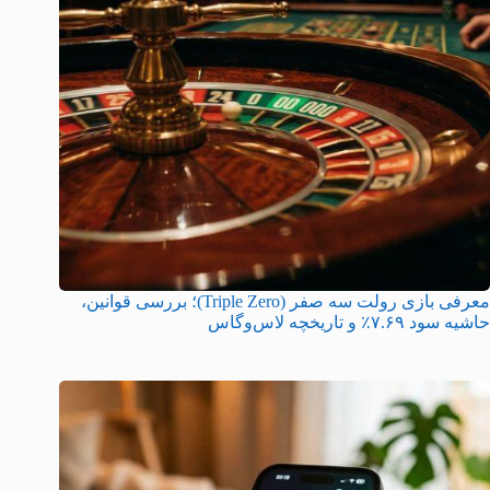
معرفی بازی رولت سه صفر (Triple Zero)؛ بررسی قوانین،
حاشیه سود ۷.۶۹٪ و تاریخچه لاس‌وگاس