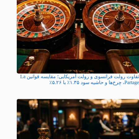
تفاوت رولت فرانسوی و رولت آمریکایی؛ مقایسه قوانین La
Partage، چرخ‌ها و حاشیه سود ۱.۳۵٪ با ۵.۲۶٪