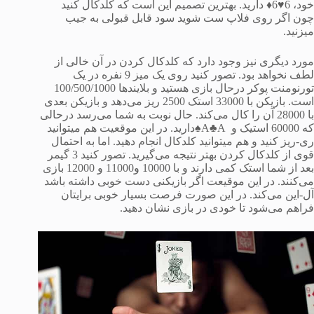
خود، 󠆘6♥6♦ دارید. بهترین تصمیم این است که کلدکال کنید
چون اگر روی فلاپ ست شوید سود قابل قبولی به جیب
میزنید.
مورد دیگری نیز وجود دارد که کلدکال کردن در آن خالی از
لطف نخواهد بود. تصور کنید روی یک میز 9 نفره در یک
تورنومنت پوکر درحال بازی هستید و بلایندها 100/500/1000
است. بازیکن با 33000 استک 2500 ریز می‌دهد و بازیکن بعدی
با 28000 آن را کال می‌کند. حال نوبت به شما می‌رسد درحالی
که 60000 استیک و A♣A♠دارید. در این موقعیت هم میتوانید
ری-ریز کنید و هم میتوانید کلدکال انجام دهید. اما به احتمال
قوی از کلدکال کردن بهتر نتیجه می‌گیرید. تصور کنید 3 گیمر
بعد از شما استک کمی دارند و با 10000 و11000 و 12000 بازی
می‌کنند. در این موقیعت اگر بازیکنی دست خوبی داشته باشد
آل-این می‌کند. در این صورت فرصت بسیار خوبی برایتان
فراهم می‌شود تا خودی در بازی نشان دهید.