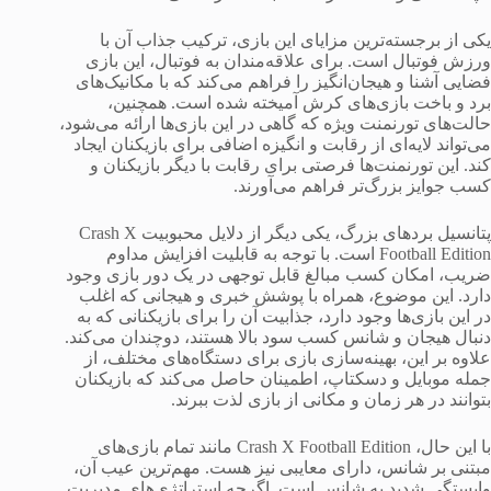
یکی از برجسته‌ترین مزایای این بازی، ترکیب جذاب آن با
ورزش فوتبال است. برای علاقه‌مندان به فوتبال، این بازی
فضایی آشنا و هیجان‌انگیز را فراهم می‌کند که با مکانیک‌های
برد و باخت بازی‌های کرش آمیخته شده است. همچنین،
حالت‌های تورنمنت ویژه که گاهی در این بازی‌ها ارائه می‌شود،
می‌تواند لایه‌ای از رقابت و انگیزه اضافی برای بازیکنان ایجاد
کند. این تورنمنت‌ها فرصتی برای رقابت با دیگر بازیکنان و
کسب جوایز بزرگ‌تر فراهم می‌آورند.
پتانسیل بردهای بزرگ، یکی دیگر از دلایل محبوبیت Crash X
Football Edition است. با توجه به قابلیت افزایش مداوم
ضریب، امکان کسب مبالغ قابل توجهی در یک دور بازی وجود
دارد. این موضوع، همراه با پوشش خبری و هیجانی که اغلب
در این بازی‌ها وجود دارد، جذابیت آن را برای بازیکنانی که به
دنبال هیجان و شانس کسب سود بالا هستند، دوچندان می‌کند.
علاوه بر این، بهینه‌سازی بازی برای دستگاه‌های مختلف، از
جمله موبایل و دسکتاپ، اطمینان حاصل می‌کند که بازیکنان
بتوانند در هر زمان و مکانی از بازی لذت ببرند.
با این حال، Crash X Football Edition مانند تمام بازی‌های
مبتنی بر شانس، دارای معایبی نیز هست. مهم‌ترین عیب آن،
وابستگی شدید به شانس است. اگرچه استراتژی‌های مدیریت