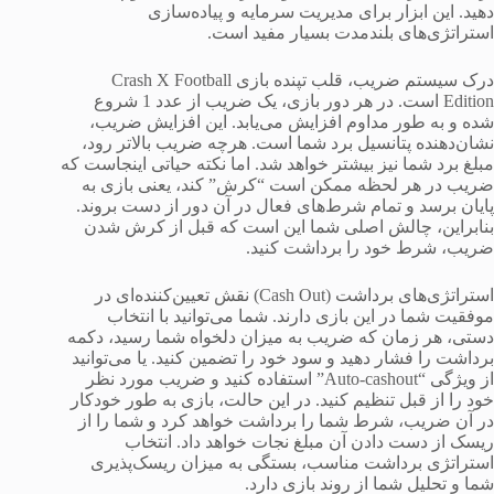
دهید. این ابزار برای مدیریت سرمایه و پیاده‌سازی
استراتژی‌های بلندمدت بسیار مفید است.
درک سیستم ضریب، قلب تپنده بازی Crash X Football
Edition است. در هر دور بازی، یک ضریب از عدد 1 شروع
شده و به طور مداوم افزایش می‌یابد. این افزایش ضریب،
نشان‌دهنده پتانسیل برد شما است. هرچه ضریب بالاتر رود،
مبلغ برد شما نیز بیشتر خواهد شد. اما نکته حیاتی اینجاست که
ضریب در هر لحظه ممکن است “کرش” کند، یعنی بازی به
پایان برسد و تمام شرط‌های فعال در آن دور از دست بروند.
بنابراین، چالش اصلی شما این است که قبل از کرش شدن
ضریب، شرط خود را برداشت کنید.
استراتژی‌های برداشت (Cash Out) نقش تعیین‌کننده‌ای در
موفقیت شما در این بازی دارند. شما می‌توانید با انتخاب
دستی، هر زمان که ضریب به میزان دلخواه شما رسید، دکمه
برداشت را فشار دهید و سود خود را تضمین کنید. یا می‌توانید
از ویژگی “Auto-cashout” استفاده کنید و ضریب مورد نظر
خود را از قبل تنظیم کنید. در این حالت، بازی به طور خودکار
در آن ضریب، شرط شما را برداشت خواهد کرد و شما را از
ریسک از دست دادن آن مبلغ نجات خواهد داد. انتخاب
استراتژی برداشت مناسب، بستگی به میزان ریسک‌پذیری
شما و تحلیل شما از روند بازی دارد.