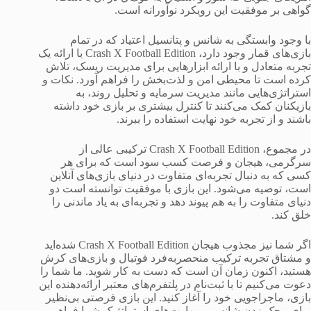
گواهی بر موفقیت این رویکرد نوآورانه است.
با وجود وابستگی به شانس و پتانسیل اعتیاد که در تمام
بازی‌های قمار وجود دارد، Crash X Football Edition با ارائه یک
تجربه متعادل و با ارائه ابزارهایی برای مدیریت ریسک، تلاش
کرده است تا محیطی امن و لذت‌بخش را فراهم آورد. نکات و
استراتژی‌هایی مانند مدیریت سرمایه و تحلیل روند، به
بازیکنان کمک می‌کنند تا کنترل بیشتری بر بازی خود داشته
باشند و از تجربه خود نهایت استفاده را ببرند.
در مجموع، Crash X Football Edition ترکیبی عالی از
سرگرمی، هیجان و فرصت کسب سود است که برای هر
کسی که به دنبال تجربه‌ای متفاوت در دنیای بازی‌های آنلاین
است، توصیه می‌شود. این بازی با موفقیت توانسته است دو
دنیای متفاوت را به هم پیوند دهد و تجربه‌ای به یاد ماندنی را
خلق کند.
اگر شما نیز مجذوب هیجان Crash X Football Edition شده‌اید
و مشتاق تجربه ترکیب منحصربه‌فرد فوتبال و بازی‌های کرش
هستید، اکنون زمان آن است که دست به کار شوید. ما شما را
دعوت می‌کنیم تا با ثبت‌نام در پلتفرم‌های معتبر ارائه‌دهنده این
بازی، ماجراجویی خود را آغاز کنید. این بازی فرصتی بی‌نظیر
برای محک زدن شانس و مهارت‌های استراتژیک شما فراهم