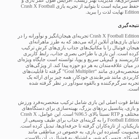
استراتژی‌ها، مدیریت بهتر ریسک، افزایش طول عمر بازی و
حفظ سرمایه است تا بتوانید از تجربه بازی Crash X Football
Edition نهایت لذت را ببرید.
نتیجه‌گیری
Crash X Football Edition تجربه‌ای هیجان‌انگیز و نوآورانه را در
دنیای بازی‌های آنلاین ارائه می‌دهد که به طرز ماهرانه‌ای
هیجان فوتبال را با مکانیک‌های جذاب بازی‌های کرش ترکیب
کرده است. این بازی با طراحی بصری جذاب، رابط کاربری
کاربرپسند و گیم‌پلی سریع و پویا، توانسته است جایگاه ویژه‌ای
در میان علاقه‌مندان به هر دو حوزه پیدا کند. از ویژگی‌های
منحصربه‌فردی مانند “Goal Multiplier” گرفته تا قابلیت‌های
کاربردی مانند شرط‌بندی خودکار، همه چیز برای ارائه یک
تجربه سرگرم‌کننده و بالقوه سودآور در نظر گرفته شده
است.
نقاط قوت اصلی این بازی شامل ترکیب منحصربه‌فرد ورزش
و بازی، پتانسیل بردهای بزرگ، بهینه‌سازی برای دستگاه‌های
مختلف و RTP نسبتاً بالای 96.5% است. این عوامل، Crash X
Football Edition را به گزینه‌ای جذاب برای طیف وسیعی از
بازیکنان، از تازه‌کاران گرفته تا حرفه‌ای‌ها، تبدیل کرده است.
محبوبیت گسترده این بازی، به خصوص در مناطقی مانند
آمریکای جنوبی که شور و اشتیاق به فوتبال در آن بالاست،