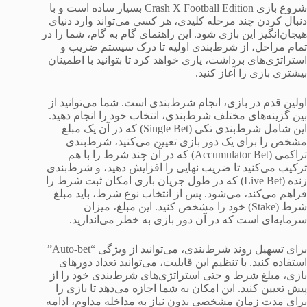
شروع بازی Crash X Football Edition بسیار ساده است و با
دنبال کردن چند مرحله کلیدی، هر کسی می‌تواند وارد دنیای
هیجان‌انگیز این بازی شود. این راهنمای گام به گام، شما را در
تمام مراحل، از شرط‌بندی اولیه تا درک سیستم ضریب و
استراتژی‌های برداشت، یاری خواهد کرد تا بتوانید با اطمینان
بیشتری بازی را آغاز کنید.
اولین قدم در بازی، انجام شرط‌بندی است. شما می‌توانید از
بین گزینه‌های مختلف شرط‌بندی، انتخاب خود را انجام دهید.
این شامل شرط‌بندی تکی (Single Bet) که در آن یک مبلغ
مشخص را برای یک دور بازی تعیین می‌کنید، شرط‌بندی
تراکمی (Accumulator Bet) که در آن چند شرط را با هم
ترکیب می‌کنید تا ضریب نهایی را افزایش دهید، و شرط‌بندی
زنده (Live Bet) که در طول جریان بازی امکان ثبت شرط را
فراهم می‌کند، می‌شود. پس از انتخاب نوع شرط، باید مبلغ
شرط (Stake) خود را مشخص کنید. این مبلغ، میزان
سرمایه‌ای است که در آن دور بازی به خطر می‌اندازید.
برای تسهیل روند شرط‌بندی، می‌توانید از ویژگی “Auto-bet”
استفاده کنید. با تنظیم این قابلیت، می‌توانید تعداد دورهای
بازی، مبلغ شرط و حتی استراتژی‌های شرط‌بندی خود را از
پیش تعیین کنید. این امکان به شما اجازه می‌دهد تا بازی را
برای مدت زمان مشخصی بدون نیاز به مداخله مداوم، ادامه