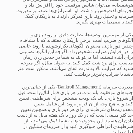
هوشمندانه، می‌توان شانس موفقیت خود را افزایش داد و
تجربه‌ای لذت‌بخش‌تر داشت. این استراتژی‌ها عمدتاً بر مدیریت
سرمایه و تحلیل روند بازی تمرکز دارند تا به بازیکنان کمک
کنند تا تصمیمات بهتری بگیرند.
یکی از مهم‌ترین توصیه‌ها، نظارت دقیق بر روند بازی و
الگوهای ضریب است. برخی بازیکنان معتقدند که با مشاهده
چندین دور بازی، می‌توان الگوهای تکرارشونده یا روند خاصی
را در افزایش ضرایب تشخیص داد. اگرچه این الگوها تضمینی
برای آینده نیستند، اما می‌توانند به شما در حدس زدن زمان
مناسب برای برداشت کمک کنند. به عنوان مثال، اگر متوجه
شدید که ضرایب بالا به ندرت اتفاق می‌افتند، ممکن است بهتر
باشد با ضرایب پایین‌تر برداشت کنید.
مدیریت سرمایه (Bankroll Management) یکی از حیاتی‌ترین
جنبه‌های موفقیت بلندمدت در هر بازی قمار آنلاین است. قبل
از شروع بازی، باید یک بودجه مشخص برای شرط‌بندی تعیین
کنید و به هیچ وجه از آن فراتر نروید. این شامل تعیین
محدودیت‌های شرط‌بندی برای هر دور بازی و همچنین تعیین
حداکثر مبلغی است که در یک روز یا یک هفته مایل به از دست
دادن آن هستید. این محدودیت‌ها به شما کمک می‌کنند تا از
شرط‌بندی افراطی جلوگیری کنید و از ضررهای سنگین در
امان بمانید.