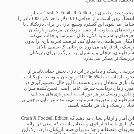
محدوده شرط‌بندی در Crash X Football Edition بسیار
انعطاف‌پذیر است و از حداقل 0.10 دلار تا حداکثر 1000 دلار را
شامل می‌شود. این گستره وسیع، بازی را برای بازیکنانی با
بودجه‌های متفاوت، از جمله بازیکنان تفریحی و بازیکنان
حرفه‌ای با سرمایه کلان، قابل دسترس و جذاب می‌کند.
امکان شرط‌بندی با مبالغ کم، فرصت تجربه بازی را بدون
ریسک زیاد فراهم می‌آورد، در حالی که سقف بالای
شرط‌بندی، هیجان و پتانسیل برد بزرگ را برای بازیکنان
پرریسک‌تر ممکن می‌سازد.
بررسی ریسک و پاداش در این بازی بخش جدایی‌ناپذیر از
تجربه آن است. با RTP 96.5% و نوسان متوسط، بازیکنان با
یک بازی متعادل روبرو هستند. با این حال، تصمیم‌گیری در
مورد زمان برداشت شرط، عامل اصلی تعیین‌کننده میزان
پاداش و ریسک در هر دور است. استراتژی‌های مختلف
شرط‌بندی و مدیریت سرمایه، می‌توانند تأثیر قابل توجهی بر
تعادل ریسک و پاداش داشته باشند.
این آمار و ارقام نشان می‌دهند که Crash X Football Edition
یک بازی با ساختار قوی و متعادل است که سعی در ارائه
تجربه‌ای منصفانه و جذاب برای همه بازیکنان دارد. درک این