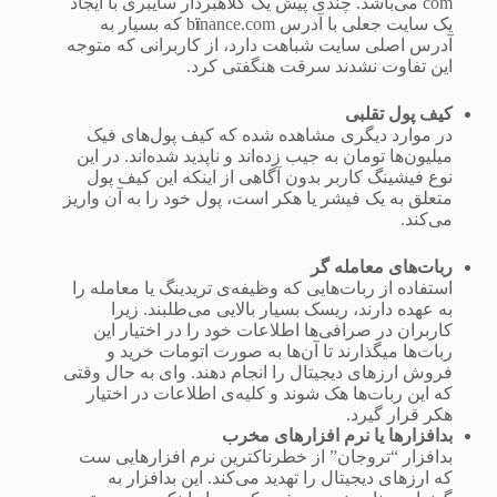
com می‌باشد. چندی پیش یک کلاهبردار سایبری با ایجاد
یک سایت جعلی با آدرس b
ï
nance.com که بسیار به
آدرس اصلی سایت شباهت دارد، از کاربرانی که متوجه
این تفاوت نشدند سرقت هنگفتی کرد.
کیف پول تقلبی
در موارد دیگری مشاهده شده که کیف پول‌های فیک
میلیون‌ها تومان به جیب زده‌اند و ناپدید شده‌اند. در این
نوع فیشینگ کاربر بدون آگاهی از اینکه این کیف پول
متعلق به یک فیشر یا هکر است، پول خود را به آن واریز
می‌کند.
ربات‌های معامله گر
استفاده از ربات‌هایی که وظیفه‌ی تریدینگ یا معامله را
به عهده دارند، ریسک بسیار بالایی می‌طلبند. زیرا
کاربران در صرافی‌ها اطلاعات خود را در اختیار این
ربات‌ها میگذارند تا آن‌ها به صورت اتومات خرید و
فروش ارزهای دیجیتال را انجام دهند. وای به حال وقتی
که این ربات‌ها هک شوند و کلیه‌ی اطلاعات در اختیار
هکر قرار گیرد.
بدافزارها یا نرم افزارهای مخرب
بدافزار “تروجان” از خطرناکترین نرم افزارهایی ست
که ارزهای دیجیتال را تهدید می‌کند. این بدافزار به