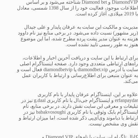
DiamondVIP و Diamond bet شناخته می‌شود و بر اساس
اطلاعات موجود، فعالیت خود را از سال 1398 شمسی، معادل
با 2019 میلادی، آغاز کرده است.
مدیریت و مالکیت این سایت به عرفان پایدار و علی جیدال
(رپر مشهور) نسبت داده می‌شود. در برخی منابع نیز نام داوود
هزینه به عنوان مدیر پشت پرده مطرح شده، اما این موضوع
هنوز به طور رسمی تایید نشده است.
برای ارتباط با این سایت و دریافت آخرین اخبار و اطلاعات،
راه‌های ارتباطی متعددی وجود دارد. صفحه اینستاگرام اصلی
سایت با آدرس diamondbet.vip یا diamondbetvip فعال است و
به عنوان منبعی برای اطلاع‌رسانی و ارتباط با کاربران عمل
می‌کند.
علاوه بر این، اینستاگرام عرفان پایدار با نام کاربری
erfanpaydar و اینستاگرام جی‌دال با نام کاربری g.daal نیز در
تبلیغات و معرفی این سایت نقش دارند. در برخی منابع، نام
اینستاگرام بابک وثوقی با نام کاربری babakvosoughi نیز در
ارتباط با دیاموند وی‌آی‌پی ذکر شده است، اما میزان ارتباط و
نقش وی مشخص نیست.
کانال تلگرام این سایت با نام‌های Diamond VIP و