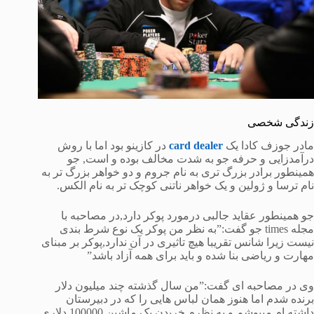
زندگی شخصی
مادر جوزف کادا یک
card dealer
در کازینو بود اما با روش
درآمدزایی و حرفه جو به شدت مخالف بوده و است, جو
همینطور برادر بزرگ تری به نام جروم و دو خواهر بزرگ تر به
نام ترسا و ژولین و یک خواهر ناتنی کوچک تر به نام الکس.
جو همینطور عقاید جالبی درمورد پوکر دارد,در مصاحبه با
مجله times جو گفت:”به نظر من پوکر یک نوع شرط بندی
نیست زیرا شانس تقریبا هیچ تاثیری در آن ندارد,پوکر بر مبنای
مهارت و ریاضی بنا شده و باید برای همه آزاد باشد”
وی در مصاحبه ای گفت:”من سال گذشته چند میلیون دلار
برنده شدم اما هنوز همان لباس هایی را که در دبیرستان
داشته ام میپوشم و به نظرم خریدن یک ماشین 100000 دلاری