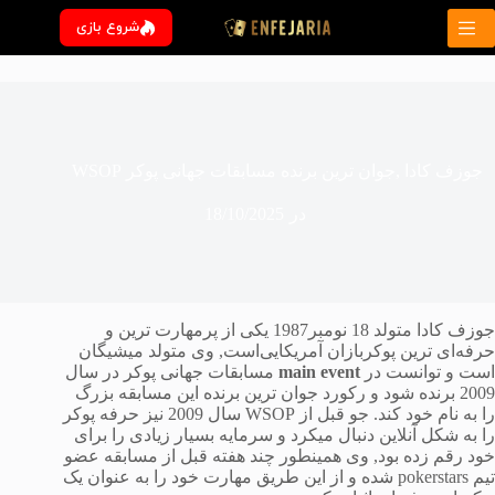
رش
شروع بازی
ه
حتوا
جوزف کادا ,جوان ترین برنده مسابقات جهانی پوکر WSOP
در
18/10/2025
جوزف کادا متولد 18 نومبر1987 یکی از پرمهارت ترین و
حرفه‌ای ترین پوکربازان آمریکایی‌است, وی متولد میشیگان
است و توانست در
main event
مسابقات جهانی پوکر در سال
2009 برنده شود و رکورد جوان ترین برنده این مسابقه بزرگ
را به نام خود کند. جو قبل از WSOP سال 2009 نیز حرفه پوکر
را به شکل آنلاین دنبال میکرد و سرمایه بسیار زیادی را برای
خود رقم زده بود, وی همینطور چند هفته قبل از مسابقه عضو
تیم pokerstars شده و از این طریق مهارت خود را به عنوان یک