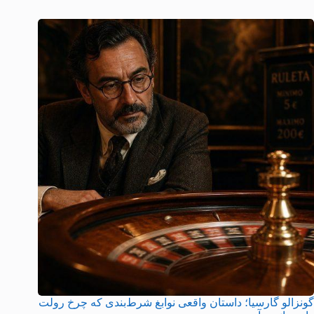
گونزالو گارسیا؛ داستان واقعی نوابغ شرط‌بندی که چرخ رولت