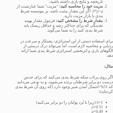
تاریخچه و نتایج بازی داشته باشید.
مزیت
خود
را
محاسبه
کنید
:
“مزیت” شما عبارتست از
𝑏*𝑝−𝑞. اگر این مقدار مثبت باشد، بر موسسه شرط
بندی یا بازار مزیت دارید.
مقدار
شرط
را
مشخص
کنید
:
فرمول مقدار بهینه
نقدینگی که برای حداکثر رشد و حداقل ریسک باید
شرط بندی کنید را به شما می‌گوید.
برای استفاده دستی از این استراتژی، پشتکار و سرعت در
ردیابی و محاسبه لازم است. اما می‌تواند درک درستی از
الگوهای بازی و اثربخشی استراتژی شرط بندی شما ارائه
دهد.
مثال:
اگر روی پرتاب سکه شرط بندی می‌کنید که برای حدس
درست دو برابر شرطتان برنده می‌شوید، و به نوعی می‌دانید
که 51% احتمال آمدن شیر وجود دارد (که روی آن شرط بندی
کرده‌اید):
𝑏=1 (زیرا با بُرد پولتان را دو برابر می‌کنید)
𝑝=0.51
𝑞=0.49