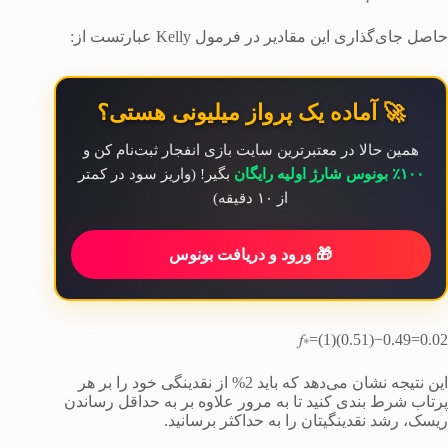
حاصل جای‌گذاری این مقادیر در فرمول Kelly عبارتست از:
🚀 آماده یک پرواز میلیونی هستی؟
همین حالا در معتبرترین سایت بازی انفجار ثبت‌نام کن و
۱۰۰٪ بونوس شارژ اولیه رایگان
بگیر! (واریز سود در کمتر
از ۱۰ دقیقه)
🎁 ورود و دریافت بونوس
𝑓∗=(1)(0.51)−0.49=0.02
این نتیجه نشان می‌دهد که باید 2% از نقدینگی خود را بر هر
پرتاب شرط بندی کنید تا به مرور علاوه بر به حداقل رساندن
ریسک، رشد نقدینگیتان را به حداکثر برسانید.