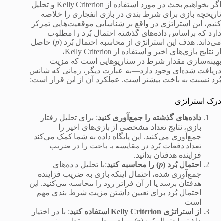
اگر بخواهیم بحث در مورد استفاده از Kelly Criterion و تحلیل
تاریخچه بازی برای شرط بندی در بازی انفجاری را خلاصه
کنیم، این استراتژی در واقع بر شناسایی موقعیت‌هایی تمرکز
دارد که براساس داده‌های گذشته احتمال بُرد را مطلوب
می‌داند. هدف این استراتژی از محاسبه احتمال بُرد (𝑝) حاصل
از نتایج بازی‌های اخیر و استفاده از Kelly Criterion،
بهینه‌سازی مقدار شرط در سناریوهایی است که مزیت
دریافت شده‌ای وجود دارد—به عبارت دیگر، زمانی که شانس
بُرد نسبت به باخت بیشتر است. عملکرد آن از این قرار است:
درک استراتژی
داده‌ها
ی گذشته را
جمع‌آوری
کنید
: برای تحلیل رفتار
بازی، نتایج تعداد مشخصی از بازی‌های اخیر را
جمع‌آوری می‌کنید. این پایگاه داده به شما کمک می‌کند
تعداد دفعات بُرد در مقایسه با باخت را در ضریب
فزاینده هدفتان بدانید.
احتمال بُرد (
𝑝
)
را
محاسبه
کنید
:با تحلیل داده‌های
جمع‌آوری شده، احتمال اینکه بازی به ضریب فزاینده
هدفتان برسد یا از آن فراتر رود را محاسبه می‌کنید. این
احتمال بُرد برای تعیین داشتن مزیت شرط بندی مهم
است.
از استراتژی Kelly Criterion استفاده کنید
: با در اختیار
داشتن احتمال بُرد (𝑝)، برای محاسبه مقدار بهینه