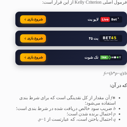
فرمول اصلی Kelly Criterion از این قرار است:
لایو بت
شروع بازی
بت ۴۵
شروع بازی
تک شوت
شروع بازی
𝑓∗=(𝑏*𝑝−𝑞)/𝑏
که در آن:
∗𝑓 آن مقدار از کل نقدینگی است که برای شرط بندی
استفاده می‌شود؛
𝑏 ضریب سود خالص دریافت شده در شرط بندی است؛
𝑝 احتمال برنده شدن است؛
𝑞 احتمال باختن است، که عبارتست از 1−𝑝.