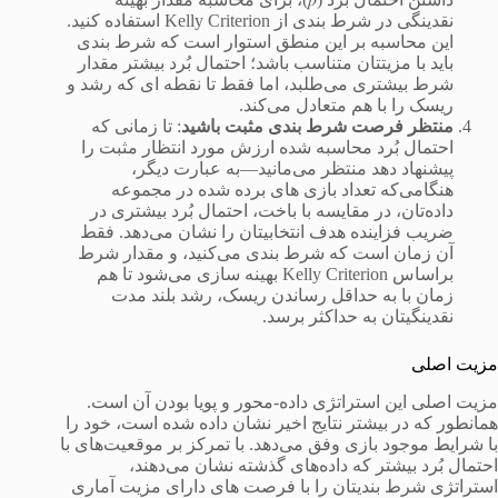
نقدینگی در شرط بندی از Kelly Criterion استفاده کنید.
این محاسبه بر این منطق استوار است که شرط بندی
باید با مزیتتان متناسب باشد؛ احتمال بُرد بیشتر مقدار
شرط بیشتری می‌طلبد، اما فقط تا نقطه ای که رشد و
ریسک را با هم متعادل می‌کند.
منتظر فرصت شرط بندی مثبت باشید
: تا زمانی که
احتمال بُرد محاسبه شده ارزش مورد انتظار مثبت را
پیشنهاد دهد منتظر می‌مانید—به عبارت دیگر،
هنگامی‌که تعداد بازی های برده شده در مجموعه
داده‌تان، در مقایسه با باخت، احتمال بُرد بیشتری در
ضریب فزاینده هدف انتخابیتان را نشان می‌دهد. فقط
آن زمان است که شرط بندی می‌کنید، و مقدار شرط
براساس Kelly Criterion بهینه سازی می‌شود تا هم
زمان با به حداقل رساندن ریسک، رشد بلند مدت
نقدینگیتان به حداکثر برسد.
مزیت اصلی
مزیت اصلی این استراتژی داده-محور و پویا بودن آن است.
همانطور که در بیشتر نتایج اخیر نشان داده شده است، خود را
با شرایط موجود بازی وفق می‌دهد. با تمرکز بر موقعیت‌های با
احتمال بُرد بیشتر که داده‌های گذشته نشان می‌دهند،
استراتژی شرط بندیتان را با فرصت های دارای مزیت آماری