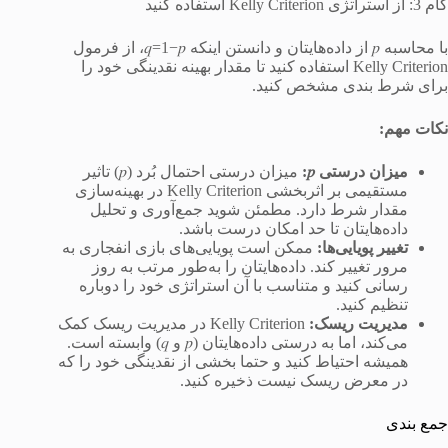
گام 3: از استراتژی Kelly Criterion استفاده کنید
با محاسبه 𝑝 از داده‌هایتان و دانستن اینکه 𝑞=1−𝑝، از فرمول
Kelly Criterion استفاده کنید تا مقدار بهینه نقدینگی خود را
برای شرط بندی مشخص کنید.
نکات مهم:
میزان
درستی
𝑝
:
میزان درستی احتمال بُرد (𝑝) تاثیر
مستقیمی ‌بر اثربخشی Kelly Criterion در بهینه‌سازی
مقدار شرط دارد. مطمئن شوید جمع‌آوری و تحلیل
داده‌هایتان تا حد امکان درست باشد.
تغییر
پویایی
ها
:
ممکن است پویایی‌های بازی انفجاری به
مرور تغییر کند. داده‌هایتان را به‌طور مرتب به روز
رسانی کنید و متناسب با آن استراتژی خود را دوباره
تنظیم کنید.
مدیریت
ریسک
:
Kelly Criterion در مدیریت ریسک کمک
می‌کند، اما به درستی داده‌هایتان (𝑝 و 𝑞) وابسته است.
همیشه احتیاط کنید و حتما بخشی از نقدینگی خود را که
در معرض ریسک نیست ذخیره کنید.
جمع بندی