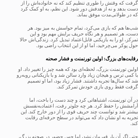
گرفت که وقتش را طوری تنظیم کند که نه خانواده‌اش را از
دست بدهد و نه از هدفش دور شود. این نظم، به او کمک کرد
که در طولانی‌مدت موفق بماند.
شب‌ها هم که بازی می‌کرد، تمام حواسش به میز بود. هر
دست، هر تصمیم و هر نگاه حریف برایش مهم بود و این
تمرکز، او را به بازیکنی قابل‌اعتماد تبدیل کرد. زندگی‌اش حالا
حول پوکر می‌چرخید، اما او از این انتخاب راضی بود.
رقابت‌های بزرگ: اولین تورنمنت و فشار صحنه
اولین تورنمنت بزرگ، لحظه‌ای بود که همه چیز را تغییر داد. او
با کمی ترس و هیجان زیاد وارد سالن شد و با بازیکنانی روبه‌رو
شد که سال‌ها تجربه داشتند. فشار زیاد بود، اما او تصمیم
گرفت فقط روی بازی خودش تمرکز کند.
در آن تورنمنت، اشتباهاتی کرد و چند دست را باخت، اما
آرامشش را حفظ کرد. هر چه جلوتر رفت، اعتمادبه‌نفسش
بیشتر شد و توانست چند حریف قوی را از دور خارج کند. این
تجربه به او نشان داد که می‌تواند در سطح حرفه‌ای رقابت
کند.
حتی اگر آن بار قهرمان نشد، اما حس حضور در صحنه بزرگ،