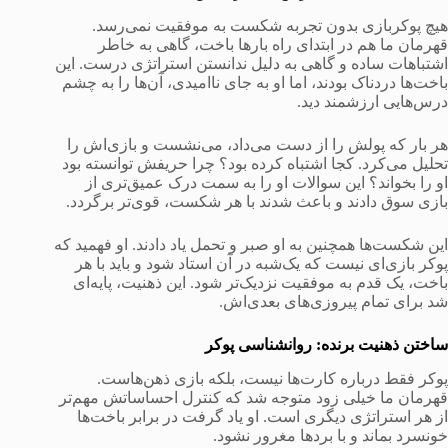
هیچ پوکربازی بدون تجربه شکست به موفقیت نمی‌رسد.
قهرمان ما هم در ابتدای راه بارها باخت، گاهی به خاطر
اشتباهات ساده و گاهی به دلیل ندانستن استراتژی درست. این
باخت‌ها دردناک بودند، اما او به جای ناامیدی، آن‌ها را به چشم
درس‌هایی ارزشمند دید.
هر بار که پولش را از دست می‌داد، می‌نشست و بازی‌اش را
تحلیل می‌کرد. کجا اشتباه کرده بود؟ چرا حریفش توانسته بود
او را بخواند؟ این سوالات او را به سمت درک عمیق‌تری از
بازی سوق دادند و باعث شدند با هر شکست، قوی‌تر برگردد.
این شکست‌ها همچنین به او صبر و تحمل یاد دادند. او فهمید که
پوکر بازی‌ای نیست که یک‌شبه در آن استاد شود و باید با هر
باخت، یک قدم به موفقیت نزدیک‌تر شود. این ذهنیت، پایه‌ای
شد برای تمام پیروزی‌های بعدی‌اش.
ساختن ذهنیت برنده: روانشناسی پوکر
پوکر فقط درباره کارت‌ها نیست، بلکه بازی ذهن‌هاست.
قهرمان ما خیلی زود متوجه شد که کنترل احساساتش مهم‌تر
از هر استراتژی دیگری است. او یاد گرفت در برابر باخت‌ها
خونسرد بماند و با برد‌ها مغرور نشود.