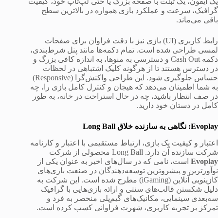
یک آیفون، یک تبلت با صفحه بزرگ یا حتی لپ‌تاپ خود، کیفیت
گرافیک، سرعت و عملکرد بازی همواره در بالاترین سطح
باقی می‌ماند.
رابط کاربری (UI) بازی نیز با دقت فراوان برای صفحات
لمسی طراحی شده است. تمام دکمه‌ها مانند پنل شرط‌بندی،
دکمه Cash Out و دسترسی به منوها، به اندازه کافی بزرگ و
در دسترس هستند تا از هرگونه کلیک اشتباهی در لحظات
حساس جلوگیری شود. این طراحی واکنش‌گرا (Responsive)
به شما اطمینان می‌دهد که هیجان و کنترل کامل بازی را، چه
در صف انتظار باشید، چه در حال استراحت در خانه، به طور
کامل در دستان خود دارید.
Evoplay: نگاهی به سازنده خلاق Long Ball
اعتبار و کیفیت یک بازی، ارتباط مستقیمی با اعتبار و کارنامه
شرکت سازنده آن دارد. Long Ball محصولی از شرکت
Evoplay
است، نامی که در سال‌های اخیر به عنوان یکی از
نوآورترین و پیشروترین توسعه‌دهندگان در صنعت بازی‌های
کازینویی آنلاین (iGaming) مطرح شده است. این شرکت به
دلیل شکستن قالب‌های سنتی و ارائه بازی‌هایی با گرافیک
سه‌بعدی سینمایی، مکانیک‌های گیم‌پلی منحصر به فرد و
تمرکز بر تجربه کاربری، شهرت فراوانی کسب کرده است.