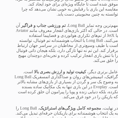
موفق شده است تا جایگاه ویژه‌ای برای خود ایجاد کند.
مقایسه این بازی با رقبایش به خوبی نشان می‌دهد که چرا
توانسته به چنین محبوبیتی دست یابد.
مهم‌ترین وجه تمایز Long Ball،
تم ورزشی جذاب و فراگیر
آن
است. در حالی که اکثر بازی‌های انفجار معروف مانند Aviator
یا JetX از تم‌های تکراری هوانوردی و فضاپیما استفاده
می‌کنند، Long Ball با انتخاب هوشمندانه تم فوتبال، توانسته
است با طیف وسیع‌تری از مخاطبان در سراسر جهان ارتباط
برقرار کند. این تم نه تنها تازگی دارد، بلکه هیجان ذاتی فوتبال
را با تنش بازی انفجار ترکیب کرده و تجربه‌ای دوچندان مهیج
را خلق می‌کند.
عامل برتری دیگر،
کیفیت تولید و ارزش بصری بالا
است.
گرافیک، انیمیشن‌های روان و صداگذاری اتمسفریک Long Ball
به وضوح یک سر و گردن از بسیاری از بازی‌های مشابه بالاتر
است. Evoplay در این بازی تنها به یک مکانیک ساده بسنده
نکرده، بلکه دنیایی زنده و پویا را پیرامون آن خلق کرده است
که بازیکن را در خود غرق می‌کند.
در نهایت،
مجموعه کامل ویژگی‌های استراتژیک
، Long Ball را
به یک انتخاب هوشمندانه برای بازیکنان حرفه‌ای تبدیل می‌کند.