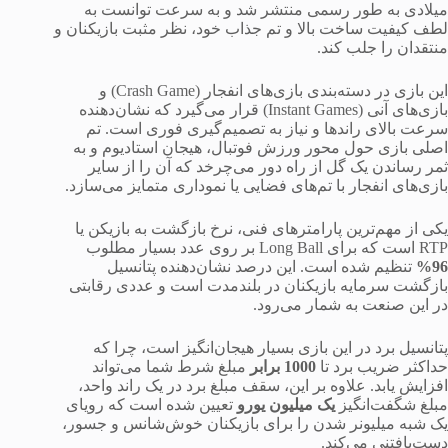
میلادی به طور رسمی منتشر شد و به سرعت توانست به
لطف کیفیت ساخت بالا و تم جذاب خود، نظر مثبت بازیکنان و
منتقدان را جلب کند.
این بازی در دسته‌بندی بازی‌های انفجار (Crash Game) و
بازی‌های آنی (Instant Games) قرار می‌گیرد که نشان‌دهنده
سرعت بالای راندها و نیاز به تصمیم‌گیری فوری است. تم
اصلی بازی حول محور ورزش فوتبال، هیجان استادیوم و به
ثمر رساندن یک گل از راه دور می‌چرخد که آن را از سایر
بازی‌های انفجار با تم‌های فضایی یا نموداری متمایز می‌سازد.
یکی از مهم‌ترین پارامترهای فنی، نرخ بازگشت به بازیکن یا
RTP است که برای Long Ball بر روی عدد بسیار مطلوب
96%
تنظیم شده است. این درصد نشان‌دهنده پتانسیل
بازگشت سرمایه بازیکنان در بلندمدت است و عددی رقابتی
در این صنعت به شمار می‌رود.
پتانسیل برد در این بازی بسیار هیجان‌انگیز است، چرا که
حداکثر ضریب برد تا
1000 برابر
مبلغ شرط شما می‌تواند
افزایش یابد. علاوه بر این، سقف مبلغ برد در یک راند واحد،
مبلغ شگفت‌انگیز
یک میلیون یورو
تعیین شده است که رویای
یک شبه میلیونر شدن را برای بازیکنان خوش‌شانس و جسور،
دست‌یافتنی می‌کند.