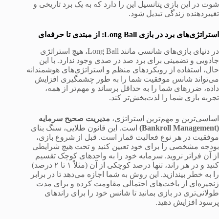
شوت در این بازی پتانسیل این را دارد که به یک برد تاریخی و
تغییردهنده زندگی تبدیل شود.
استراتژی‌های برد در بازی Long Ball: از مبتدی تا حرفه‌ای
در دنیای بازی‌های شانسی مانند Long Ball، هیچ استراتژی
جادویی و تضمینی برای برد صد در صدی وجود ندارد. با این
حال، استفاده از رویکردهای منظم و استراتژی‌های هوشمندانه
می‌تواند شانس موفقیت شما را به طور چشمگیری افزایش
داده، ضررهای شما را به حداقل برساند و مهم‌تر از همه،
تجربه بازی شما را لذت‌بخش‌تر کند.
اساسی‌ترین و مهم‌ترین استراتژی،
مدیریت صحیح سرمایه
(Bankroll Management)
است. این قانون طلایی، سنگ بنای
موفقیت در هر نوع فعالیت قمار است. قبل از شروع بازی،
بودجه مشخصی را برای خود تعیین کنید و تحت هیچ شرایطی
از آن فراتر نروید. سرمایه خود را به واحدهای کوچک تقسیم
کنید و در هر راند، تنها درصد کوچکی از آن (مثلاً ۱ تا ۲ درصد)
را به خطر بیندازید. این روش به شما اجازه می‌دهد تا در برابر
زنجیره‌ای از باخت‌های احتمالی مقاومت کرده و برای مدت
طولانی‌تری در بازی بمانید تا شانس خود را برای راندهای
پرسود افزایش دهید.