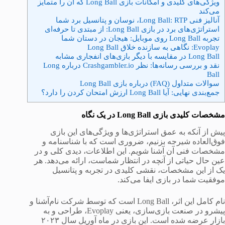
ویژگی‌های کلیدی و امکانات بازی Long Ball که آن را متمایز
می‌کند
آنالیز فنی Long Ball: RTP، نوسان و پتانسیل برد شما
استراتژی‌های برد در بازی Long Ball: از مبتدی تا حرفه‌ای
تجربه Long Ball روی موبایل: هیجان در دستان شما
Evoplay: نگاهی به سازنده خلاق Long Ball
Long Ball در مقایسه با دیگر بازی‌های انفجاری مشابه
نقد و بررسی رسانه‌ها: نظر Crashgambler.io درباره Long
Ball
سوالات متداول (FAQ) درباره بازی Long Ball
جمع‌بندی نهایی: آیا Long Ball ارزش امتحان کردن را دارد؟
مشخصات کلیدی بازی Long Ball در یک نگاه
پیش از آنکه به عمق استراتژی‌ها و ویژگی‌های این بازی
فوق‌العاده شیرجه بزنیم، ضروری است که با شناسنامه و
مشخصات فنی آن آشنا شویم. این اطلاعات، دیدی کلی و در
عین حال حیاتی از آنچه در انتظار شماست، ارائه می‌دهد. هر
یک از این مشخصات، نقشی کلیدی در تجربه و پتانسیل
موفقیت شما در بازی ایفا می‌کند.
نام کامل این اثر، Long Ball است که توسط شرکت نام‌آشنا و
پیشرو در صنعت بازی‌سازی، یعنی Evoplay، طراحی و به
بازار عرضه شده است. این بازی در ماه آوریل سال ۲۰۲۳