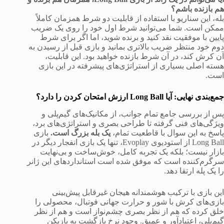
هم بازنده باشم؟
بله، این سناریو با استفاده از قابلیت دو شرط همزمان کاملاً
ممکن است. شما می‌توانید شرط اول خود را روی یک ضریب
پایین با موفقیت نقد کنید و برنده شوید، اما اگر برای شرط
دوم خود منتظر ضریب بالاتری بمانید و بازی قبل از رسیدن به
آن کرش کند، در آن شرط بازنده خواهید بود. این قابلیت،
هسته اصلی بسیاری از استراتژی‌های پیشرفته در این بازی
است.
جمع‌بندی نهایی: آیا Long Ball ارزش امتحان کردن را دارد؟
پس از بررسی جامع تمام جوانب، از مکانیک‌های گیم‌پلی و
ویژگی‌های فنی گرفته تا طراحی بصری و استراتژی‌های برد،
پاسخ به این سوال با قاطعیت تمام،
یک بله بزرگ است.
بازی
Long Ball از استودیوی Evoplay، تنها یک بازی انفجار دیگر در
بازار نیست؛ بلکه یک تجربه کامل، خوش‌ساخت و بی‌نهایت
سرگرم‌کننده است که موفق شده است استانداردهای این ژانر
را یک پله ارتقا دهد.
این بازی با ترکیب هوشمندانه هیجان غیرقابل پیش‌بینی
بازی‌های کرش با شور و حرارت جهانی فوتبال، محصولی را
خلق کرده که هم از نظر بصری چشم‌نواز است و هم از نظر
گیم‌پلی، اعتیادآور و عمیق. وجود نرخ بازگشت به بازیکن