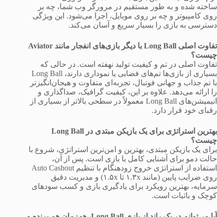
ساخته شده و به طور مستقیم در مرورگر وب شما، چه بر
روی کامپیوتر و چه بر روی موبایل، اجرا می‌شود. این ویژگی
دسترسی به بازی را بسیار سریع و آسان می‌کند.
تفاوت اصلی Long Ball با دیگر بازی‌های انفجار مانند Aviator
چیست؟
تفاوت اصلی در تم و کیفیت تولید نهفته است. در حالی که
بسیاری از بازی‌ها تم‌های فضایی یا نموداری دارند، Long Ball
با تم جذاب و جهانی فوتبال، تجربه‌ای متفاوت و هیجان‌انگیزتر
را ارائه می‌دهد. علاوه بر این، کیفیت گرافیک، صداگذاری و
انیمیشن‌های Long Ball معمولاً در سطحی بالاتر از بسیاری از
رقبای خود قرار دارد.
بهترین استراتژی برای یک بازیکن مبتدی در Long Ball
چیست؟
برای یک بازیکن مبتدی، بهترین و امن‌ترین استراتژی، شروع با
حالت دمو برای آشنایی کامل با بازی است. پس از آن،
استفاده از استراتژی خروج زودهنگام با تنظیم Auto Cashout
روی ضرایب پایین (مانند ۱.۳x تا ۱.۵x) و مدیریت دقیق
سرمایه، بهترین رویکرد برای یادگیری بازی و کسب سودهای
کوچک و باثبات است.
آیا می‌توانم در یک راند از بازی Long Ball، همزمان هم برنده و