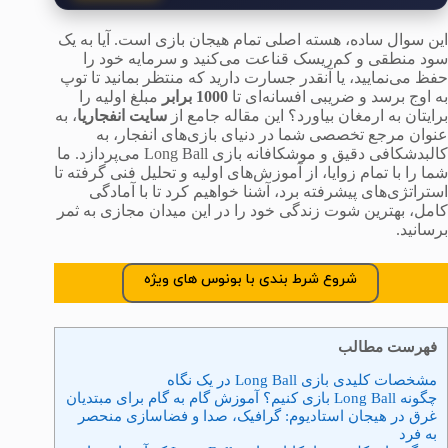
این سوال ساده، هسته اصلی تمام هیجان بازی است. آیا به یک
سود منطقی و کم‌ریسک قناعت می‌کنید و سرمایه خود را
حفظ می‌نمایید، یا آنقدر جسارت دارید که منتظر بمانید تا توپ
به اوج برسد و ضریبی افسانه‌ای تا
1000 برابر
مبلغ اولیه را
برایتان به ارمغان بیاورد؟ این مقاله جامع از
سایت انفجاریا
، به
عنوان مرجع تخصصی شما در دنیای بازی‌های انفجار، به
کالبدشکافی دقیق و موشکافانه بازی Long Ball می‌پردازد. ما
شما را با تمام زوایا، از آموزش‌های اولیه و تحلیل فنی گرفته تا
استراتژی‌های پیشرفته برد، آشنا خواهیم کرد تا با آمادگی
کامل، بهترین شوت زندگی خود را در این میدان مجازی به ثمر
برسانید.
شروع شرط بندی با بونوس های ویژه
فهرست مطالب
مشخصات کلیدی بازی Long Ball در یک نگاه
چگونه Long Ball بازی کنیم؟ آموزش گام به گام برای مبتدیان
غرق در هیجان استادیوم: گرافیک، صدا و فضاسازی منحصر
به فرد