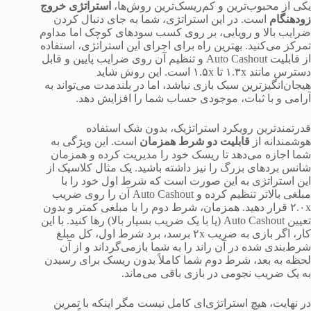
یکی از محبوب‌ترین و کم‌ریسک‌ترین روش‌ها،
استراتژی خروج
زودهنگام
است. در این استراتژی، شما به جای دنبال کردن
ضرایب بالا و رویایی، بر روی کسب سودهای کوچک اما مداوم
تمرکز می‌کنید. بهترین راه برای اجرای این استراتژی، استفاده
از قابلیت Auto Cashout و تنظیم آن روی ضرایب پایین و قابل
دسترس مانند ۱.۳x تا ۱.۵x است. این روش شاید
هیجان‌انگیزترین سبک بازی نباشد، اما در بلندمدت می‌تواند به
آرامی و با ثبات، موجودی حساب شما را افزایش دهد.
قدرتمندترین رویکرد استراتژیک، بدون شک استفاده
هوشمندانه از
قابلیت دو شرط همزمان
است. این ویژگی به
شما اجازه می‌دهد تا ریسک خود را مدیریت کرده و همزمان
شانس بردهای بزرگ را نیز داشته باشید. یک مثال کلاسیک از
این استراتژی به این صورت است که شرط اول خود را با
مبلغی بالاتر تنظیم کرده و Auto Cashout آن را روی ضریب
۲.۰x قرار دهید. همزمان، شرط دوم را با مبلغی کمتر و بدون
تعیین Auto Cashout (یا با یک ضریب بسیار بالا) رها کنید. با این
کار، اگر بازی به ضریب ۲x برسد، برد شرط اول، کل مبلغ
شرط‌بندی شده در آن راند را به شما بازمی‌گرداند و از آن
لحظه به بعد، شرط دوم شما کاملاً بدون ریسک برای رسیدن
به یک ضریب نجومی در بازی باقی می‌ماند.
در نهایت، هیچ استراتژی‌ای کامل نیست مگر اینکه با تمرین