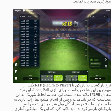
موثرتری مدیریت نمایید.
نرخ بازگشت به بازیکن یا RTP (Return to Player) یکی از
مهم‌ترین این شاخص‌هاست. برای بازی Long Ball، این نرخ
معادل
96%
اعلام شده است. این عدد به لحاظ تئوریک به این
معناست که در بلندمدت و پس از انجام میلیون‌ها راند، بازی به
طور متوسط ۹۶ درصد از کل پول شرط‌بندی شده را به
بازیکنان بازمی‌گرداند. باید تاکید کرد که این یک میانگین آماری