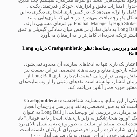
وجود قابلیت‌هایی مانند دو شرط همزمان، سیستم چت آنلاین،
جدول امتیازات دقیق و ابزارهای خودکار قدرتمند، پکیجی
کامل را ارائه می‌دهد که در کمتر بازی انفجاری دیگری به این
شکل یکپارچه یافت می‌شود. در حالی که بازی‌هایی مانند
High Striker یا Football Manager نیز تم‌های مشابهی دارند،
Long Ball به دلیل تعادل بی‌نقص میان سادگی گیم‌پلی و عمق
استراتژیک، تجربه‌ای کامل‌تر را به ارمغان می‌آورد.
نقد و بررسی رسانه‌ها: نظر Crashgambler.io درباره Long
Ball
اعتبار یک بازی تنها به ادعاهای سازنده آن محدود نمی‌شود،
بلکه بازخورد منابع و رسانه‌های تخصصی در این صنعت نیز
نقش مهمی در ارزیابی کیفیت آن دارد. بازی Long Ball از
زمان انتشار، توانسته است نقدهای مثبتی را از وب‌سایت‌های
معتبر حوزه قمار آنلاین دریافت کند.
یکی از این منابع، وب‌سایت شناخته‌شده
Crashgambler.io
است که به طور تخصصی به نقد و بررسی بازی‌های انفجار
می‌پردازد. در بررسی این وب‌سایت، از Long Ball به عنوان
یک “ورود هیجان‌انگیز به ژانر بازی‌های انفجار با تم فوتبال” یاد
شده است. منتقد این سایت به طور ویژه به پتانسیل بالای برد
بازی اشاره کرده و آن را فرصتی برای بازیکنان دانسته است
تا “شانس خود را برای رسیدن به یک ضریب آبدار ۱۰۰۰