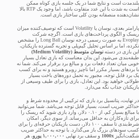
بلندمدت است و نتایج شما در یک جلسه بازی کوتاه ممکن
است به شدت با این عدد متفاوت باشد، اما وجود یک RTP بالا
نشان‌دهنده منصفانه بودن کلی ساختار بازی است.
پارامتر بعدی، نوسان یا Volatility است که توصیف‌کننده میزان
ریسک و الگوی پرداخت‌های بازی است. اگرچه شرکت
Evoplay به صورت رسمی درجه نوسان Long Ball را مشخص
نکرده، اما بر اساس تحلیل گیم‌پلی و تجربه گسترده بازیکنان،
این بازی در دسته
نوسان متوسط (Medium Volatility)
طبقه‌بندی می‌شود. این بدان معناست که بازی تعادل بسیار
خوبی میان تعداد دفعات برد و مبالغ برد برقرار می‌کند. شما نه
با بردهای بسیار مکرر اما ناچیز روبرو هستید و نه برای کسب
یک برد قابل توجه، مجبور به تحمل دوره‌های باخت بسیار
طولانی خواهید بود. این تعادل، بازی را برای طیف وسیعی از
بازیکنان جذاب نگه می‌دارد.
در نهایت، پتانسیل برد بازی که ترکیبی از محدوده شرط و
حداکثر ضریب است، بسیار قابل توجه می‌باشد. شما می‌توانید
با مبالغ بسیار کم، از ۰.۱۰ دلار، وارد بازی شوید که ریسک را
برای تازه‌کاران به حداقل می‌رساند. از سوی دیگر، امکان
شرط‌بندی تا سقف ۱۰۰ دلار، دست بازیکنان حرفه‌ای را برای
کسب سودهای بزرگ باز می‌گذارد. با توجه به حداکثر ضریب
شگفت‌انگیز
1000x
و سقف برد نهایی
۱,۰۰۰,۰۰۰ یورو
، هر