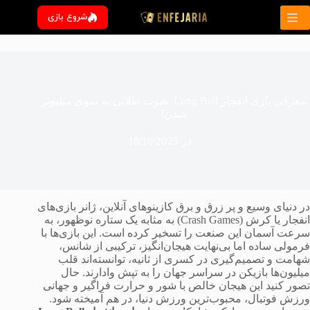
رش
شروع بازی
ه
حتوا
معرفی بازی انفجار Long Ball: شوت طلایی به سوی میلیونر
شدن!
در
18/10/2025
در دنیای وسیع و پر زرق و برق کازینوهای آنلاین، ژانر بازی‌های
انفجار یا کرش (Crash Games) به مثابه یک ستاره نوظهور، به
سرعت آسمان این صنعت را تسخیر کرده است. این بازی‌ها با
فرمولی ساده اما بی‌نهایت هیجان‌انگیز، ترکیبی از شانس،
شهامت و تصمیم‌گیری در کسری از ثانیه، توانسته‌اند قلب
میلیون‌ها بازیکن در سراسر جهان را به تپش وادارند. حال
تصور کنید این هیجان خالص با شور و حرارت فراگیر و جهانی
ورزش فوتبال، محبوب‌ترین ورزش دنیا، در هم آمیخته شود.