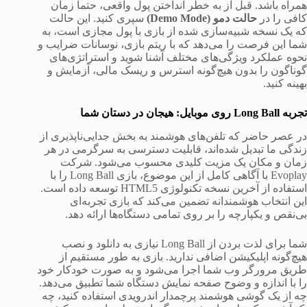
همراه باشد. قبل از به خطر انداختن پول واقعی، حتماً زمان
کافی را در
حالت دمو (Demo Mode)
سپری کنید. این حالت
که یک نسخه شبیه‌سازی شده از بازی با پول مجازی است، به
شما این فرصت را می‌دهد که با ریتم بازی، نوسانات ضرایب و
نحوه عملکرد ویژگی‌های مختلف آشنا شوید و استراتژی‌های
گوناگون را بدون هیچ‌گونه استرس و ریسک مالی، آزمایش و
بهینه کنید.
تجربه Long Ball روی موبایل: هیجان در دستان شما
در عصر حاضر که تلفن‌های هوشمند به بخش جدایی‌ناپذیری از
زندگی ما تبدیل شده‌اند، قابلیت دسترسی به سرگرمی در هر
زمان و مکان یک مزیت کلیدی محسوب می‌شود. شرکت
Evoplay با آگاهی کامل از این موضوع، بازی Long Ball را با
استفاده از آخرین نسخه تکنولوژی HTML5 توسعه داده است.
این انتخاب هوشمندانه تضمین می‌کند که بازی تجربه‌ای
بی‌نقص و یکپارچه را بر روی تمامی دستگاه‌ها ارائه دهد.
شما برای لذت بردن از Long Ball نیازی به دانلود و نصب
هیچ‌گونه اپلیکیشن اضافی ندارید. بازی به طور مستقیم از
طریق مرورگر وب شما اجرا می‌شود و به صورت خودکار خود
را با اندازه و وضوح صفحه نمایش دستگاه شما تطبیق می‌دهد.
چه از یک گوشی هوشمند پرچمدار اندرویدی استفاده کنید، چه