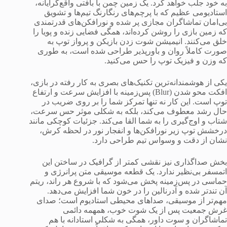
به خود جلب خواهد کرد. یک زمین چمن با بافتی واقع‌گرایانه،
استادیومی عظیم که با پرچم‌های رنگارنگ تیم‌ها و تشویق
بی‌امان تماشاگران مجازی پر شده و نورافکن‌های قدرتمندی
که زمین بازی را روشن کرده‌اند، همگی فضایی زنده و پویا را
خلق می‌کنند. انیمیشن شوت زدن بازیکن و پرواز توپ به
صورت کاملاً روان و باورپذیر طراحی شده است، به طوری
که وزن و فیزیک توپ را حس می‌کنید.
یکی از هوشمندانه‌ترین تکنیک‌های بصری به کار رفته در بازی،
افکت محو شدن (Blur) پس‌زمینه با افزایش سرعت و ارتفاع
توپ است. این کار نه تنها تمرکز شما را بر روی ضریب در
حال رشد معطوف می‌کند، بلکه به شکلی موثر حس سرعت،
شتاب و اوج‌گیری را به شما القا می‌کند. جزئیات کوچکی مانند
درخشش توپ زیر نورافکن‌ها و انفجار نور در لحظه کرش،
نشان از دقت و وسواس تیم طراحی دارد.
بخش صداگذاری نیز نقشی کمتر از گرافیک در ساختن این
اتمسفر بی‌نظیر ندارد. یک قطعه موسیقی متن پرانرژی و
حماسی در پس‌زمینه پخش می‌شود که با شروع هر راند، ریتم
آن تندتر شده و آدرنالین را در خون شما افزایش می‌دهد.
مهم‌تر از موسیقی، صداهای محیطی استادیوم است؛ صدای
غرش جمعیت پس از یک شوت خوب، همهمه دائمی
تماشاگران و سوت داور، همگی به شکلی استادانه با هم