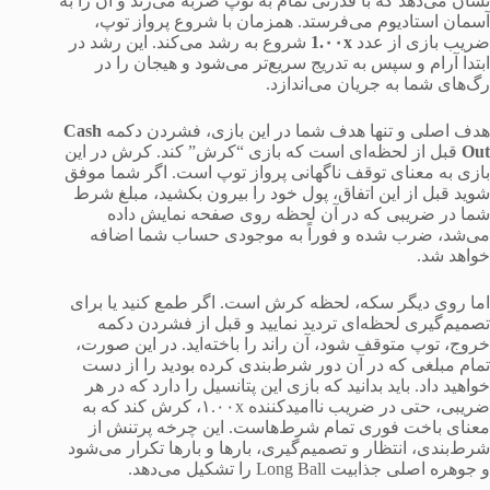
نشان می‌دهد که با قدرتی تمام به توپ ضربه می‌زند و آن را به
آسمان استادیوم می‌فرستد. همزمان با شروع پرواز توپ،
ضریب بازی از عدد
1.۰۰x
شروع به رشد می‌کند. این رشد در
ابتدا آرام و سپس به تدریج سریع‌تر می‌شود و هیجان را در
رگ‌های شما به جریان می‌اندازد.
هدف اصلی و تنها هدف شما در این بازی، فشردن دکمه
Cash
Out
قبل از لحظه‌ای است که بازی “کرش” کند. کرش در این
بازی به معنای توقف ناگهانی پرواز توپ است. اگر شما موفق
شوید قبل از این اتفاق، پول خود را بیرون بکشید، مبلغ شرط
شما در ضریبی که در آن لحظه روی صفحه نمایش داده
می‌شد، ضرب شده و فوراً به موجودی حساب شما اضافه
خواهد شد.
اما روی دیگر سکه، لحظه کرش است. اگر طمع کنید یا برای
تصمیم‌گیری لحظه‌ای تردید نمایید و قبل از فشردن دکمه
خروج، توپ متوقف شود، آن راند را باخته‌اید. در این صورت،
تمام مبلغی که در آن دور شرط‌بندی کرده بودید را از دست
خواهید داد. باید بدانید که بازی این پتانسیل را دارد که در هر
ضریبی، حتی در ضریب ناامیدکننده ۱.۰۰x، کرش کند که به
معنای باخت فوری تمام شرط‌هاست. این چرخه پرتنش از
شرط‌بندی، انتظار و تصمیم‌گیری، بارها و بارها تکرار می‌شود
و جوهره اصلی جذابیت Long Ball را تشکیل می‌دهد.