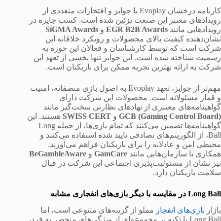
کارنامه درخشان Evoplay با جوایز و افتخارات متعددی از
رویدادهای معتبر این صنعت تزئین شده است. کسب جایزه در
رویدادهایی مانند
EGR B2B Awards
و
SiGMA Awards
نشان‌دهنده کیفیت بالای محصولات و رویکرد خلاقانه این
شرکت است که توسط کارشناسان و فعالان این حوزه به
رسمیت شناخته شده است. این جوایز تنها بخشی از تعهد این
شرکت به ارائه بهترین تجربه ممکن برای بازیکنان است.
مهم‌تر از جوایز، تعهد Evoplay به اصول بازی منصفانه، امنیت
و قمار مسئولانه است. محصولات این شرکت دارای
گواهینامه‌های معتبری از نهادهای نظارتی سخت‌گیر مانند
GCB (Gaming Control Board)
و
SWISS CERT
هستند. این
گواهینامه‌ها تضمین می‌کنند که تمام بازی‌ها، از جمله Long
Ball، از الگوریتم‌های تصادفی تایید شده استفاده می‌کنند و
محیطی امن و عادلانه را برای بازیکنان فراهم می‌آورند.
همکاری با سازمان‌هایی مانند
GamCare
و
BeGambleAware
نیز نشان از مسئولیت‌پذیری اجتماعی این شرکت در قبال
سلامت بازیکنان دارد.
Long Ball در مقایسه با دیگر بازی‌های انفجاری مشابه
بازار
بازی‌های انفجار
مملو از گزینه‌های متنوعی است، اما
Long Ball با تکیه بر مجموعه‌ای از ویژگی‌های منحصر به فرد،