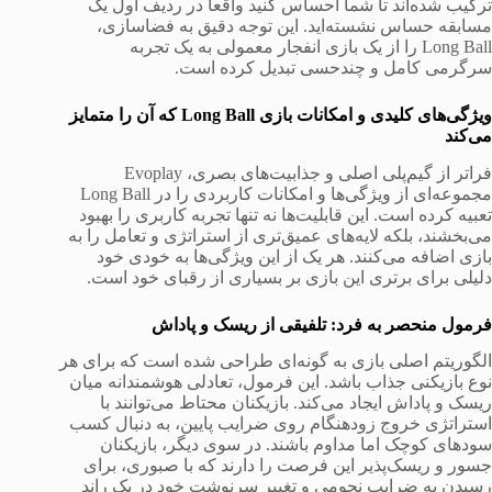
ترکیب شده‌اند تا شما احساس کنید واقعاً در ردیف اول یک
مسابقه حساس نشسته‌اید. این توجه دقیق به فضاسازی،
Long Ball را از یک بازی انفجار معمولی به یک تجربه
سرگرمی کامل و چندحسی تبدیل کرده است.
ویژگی‌های کلیدی و امکانات بازی Long Ball که آن را متمایز
می‌کند
فراتر از گیم‌پلی اصلی و جذابیت‌های بصری، Evoplay
مجموعه‌ای از ویژگی‌ها و امکانات کاربردی را در Long Ball
تعبیه کرده است. این قابلیت‌ها نه تنها تجربه کاربری را بهبود
می‌بخشند، بلکه لایه‌های عمیق‌تری از استراتژی و تعامل را به
بازی اضافه می‌کنند. هر یک از این ویژگی‌ها به خودی خود
دلیلی برای برتری این بازی بر بسیاری از رقبای خود است.
فرمول منحصر به فرد: تلفیقی از ریسک و پاداش
الگوریتم اصلی بازی به گونه‌ای طراحی شده است که برای هر
نوع بازیکنی جذاب باشد. این فرمول، تعادلی هوشمندانه میان
ریسک و پاداش ایجاد می‌کند. بازیکنان محتاط می‌توانند با
استراتژی خروج زودهنگام روی ضرایب پایین، به دنبال کسب
سودهای کوچک اما مداوم باشند. در سوی دیگر، بازیکنان
جسور و ریسک‌پذیر این فرصت را دارند که با صبوری، برای
رسیدن به ضرایب نجومی و تغییر سرنوشت خود در یک راند