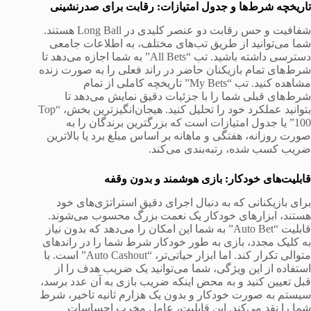
تاریخچه شرط‌ها و جدول امتیازات: رقابت برای صدرنشینی
شفافیت و حس رقابت دو عنصر کلیدی در Long Ball هستند.
شما می‌توانید از طریق تب‌های مختلف، به اطلاعات جامعی
دسترسی داشته باشید. تب “All Bets” به شما اجازه می‌دهد تا
شرط‌های تمام بازیکنان حاضر در راند فعلی را به صورت زنده
مشاهده کنید. تب “My Bets” تاریخچه کاملی از تمام
شرط‌های قبلی شما را با جزئیات دقیق نمایش می‌دهد تا
بتوانید عملکرد خود را تحلیل کنید. هیجان‌انگیزترین بخش، “Top
100” یا جدول امتیازات است که بزرگترین برندگان را به
صورت روزانه، هفتگی و ماهانه بر اساس مبلغ برد یا بالاترین
ضریب کسب شده، رتبه‌بندی می‌کند.
قابلیت‌های خودکار: بازی هوشمند و بدون وقفه
برای بازیکنانی که به دنبال اجرای دقیق استراتژی‌های خود
هستند، ابزارهای خودکار یک نعمت بزرگ محسوب می‌شوند.
قابلیت “Auto Bet” به شما این امکان را می‌دهد که بدون نیاز
به کلیک مجدد، بازی به طور خودکار شرط شما را در راندهای
متوالی تکرار کند. اما ابزار حیاتی‌تر، “Auto Cashout” است. با
استفاده از این ویژگی، شما می‌توانید یک ضریب هدف را از
قبل تعیین کنید و به محض اینکه ضریب بازی به آن عدد برسد،
سیستم به صورت خودکار و بدون یک هزارم ثانیه تاخیر، شرط
شما را نقد می‌کند. این قابلیت، عامل مخرب احساسات