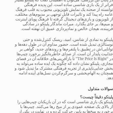
فراتر از یک بازی شانسی ساده است. این پدیده فرهنگی
توانسته از صحنه یک نمایش تلویزیونی محبوب به قلب فرهنگ
عامه راه پیدا کند و تاثیرات قابل توجهی بر مدیوم‌های مختلف،
از تلویزیون و بازی‌های دیجیتال گرفته تا فرهنگ پویای اینترنت
و میم‌ها، بر جای بگذارد. میراث ماندگار پلینکو در سادگی
فریبنده، هیجان خالص و نمادپردازی عمیق آن نهفته است.
پلینکو به نمادی از شانس، امید، ریسک کنترل‌شده و حتی
نوستالژی تبدیل شده است. حضور مداوم آن در طول دهه‌ها و
توانایی‌اش در تطبیق با پلتفرم‌ها و روندهای جدید، گواهی بر
جذابیت پایدار آن است. از صدای خاطره‌انگیز برخورد چیپ‌ها
در “The Price Is Right” تا بازآفرینی‌های خلاقانه آن در فضای
مجازی، پلینکو نشان داده که چگونه یک ایده ساده می‌تواند به
بخش جدایی‌ناپذیری از تجربه فرهنگی مشترک ما تبدیل شود و
همچنان به الهام‌بخشی و سرگرم‌کردن نسل‌های آینده ادامه
دهد.
سوالات متداول
پلینکو دقیقاً چیست؟
پلینکو یک بازی شانسی است که در آن بازیکنان چیپ‌هایی را
از بالای یک صفحه عمودی پر از میخ رها می‌کنند. چیپ‌ها با
برخورد به میخ‌ها به پایین حرکت کرده و در نهایت در یکی از