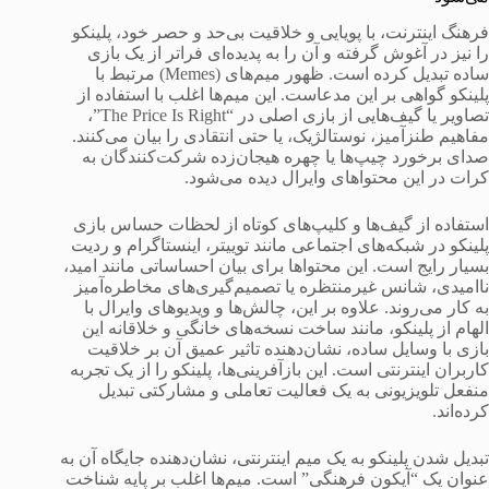
فرهنگ اینترنت، با پویایی و خلاقیت بی‌حد و حصر خود، پلینکو
را نیز در آغوش گرفته و آن را به پدیده‌ای فراتر از یک بازی
ساده تبدیل کرده است. ظهور میم‌های (Memes) مرتبط با
پلینکو گواهی بر این مدعاست. این میم‌ها اغلب با استفاده از
تصاویر یا گیف‌هایی از بازی اصلی در “The Price Is Right”،
مفاهیم طنزآمیز، نوستالژیک، یا حتی انتقادی را بیان می‌کنند.
صدای برخورد چیپ‌ها یا چهره هیجان‌زده شرکت‌کنندگان به
کرات در این محتواهای وایرال دیده می‌شود.
استفاده از گیف‌ها و کلیپ‌های کوتاه از لحظات حساس بازی
پلینکو در شبکه‌های اجتماعی مانند توییتر، اینستاگرام و ردیت
بسیار رایج است. این محتواها برای بیان احساساتی مانند امید،
ناامیدی، شانس غیرمنتظره یا تصمیم‌گیری‌های مخاطره‌آمیز
به کار می‌روند. علاوه بر این، چالش‌ها و ویدیوهای وایرال با
الهام از پلینکو، مانند ساخت نسخه‌های خانگی و خلاقانه این
بازی با وسایل ساده، نشان‌دهنده تاثیر عمیق آن بر خلاقیت
کاربران اینترنتی است. این بازآفرینی‌ها، پلینکو را از یک تجربه
منفعل تلویزیونی به یک فعالیت تعاملی و مشارکتی تبدیل
کرده‌اند.
تبدیل شدن پلینکو به یک میم اینترنتی، نشان‌دهنده جایگاه آن به
عنوان یک “آیکون فرهنگی” است. میم‌ها اغلب بر پایه شناخت