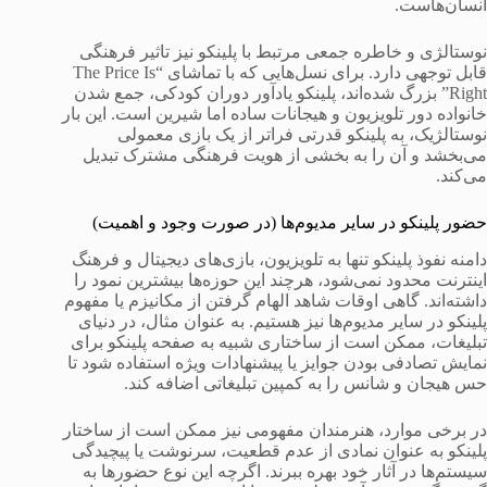
انسان‌هاست.
نوستالژی و خاطره جمعی مرتبط با پلینکو نیز تاثیر فرهنگی
قابل توجهی دارد. برای نسل‌هایی که با تماشای “The Price Is
Right” بزرگ شده‌اند، پلینکو یادآور دوران کودکی، جمع شدن
خانواده دور تلویزیون و هیجانات ساده اما شیرین است. این بار
نوستالژیک، به پلینکو قدرتی فراتر از یک بازی معمولی
می‌بخشد و آن را به بخشی از هویت فرهنگی مشترک تبدیل
می‌کند.
حضور پلینکو در سایر مدیوم‌ها (در صورت وجود و اهمیت)
دامنه نفوذ پلینکو تنها به تلویزیون، بازی‌های دیجیتال و فرهنگ
اینترنت محدود نمی‌شود، هرچند این حوزه‌ها بیشترین نمود را
داشته‌اند. گاهی اوقات شاهد الهام گرفتن از مکانیزم یا مفهوم
پلینکو در سایر مدیوم‌ها نیز هستیم. به عنوان مثال، در دنیای
تبلیغات، ممکن است از ساختاری شبیه به صفحه پلینکو برای
نمایش تصادفی بودن جوایز یا پیشنهادات ویژه استفاده شود تا
حس هیجان و شانس را به کمپین تبلیغاتی اضافه کند.
در برخی موارد، هنرمندان مفهومی نیز ممکن است از ساختار
پلینکو به عنوان نمادی از عدم قطعیت، سرنوشت یا پیچیدگی
سیستم‌ها در آثار خود بهره ببرند. اگرچه این نوع حضورها به