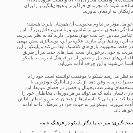
ساخته شوند که تجربه‌ای فراگیرتر و هیجان‌انگیزتر را برای
بازیکنان به ارمغان بیاورند.
عوامل مؤثر در تداوم محبوبیت آن همچنان پابرجا هستند:
سادگی، هیجان مبتنی بر شانس، و پتانسیل پاداش بزرگ. این
عناصر بنیادین، جذابیت جهان‌شمولی دارند که به نظر نمی‌رسد
به این زودی‌ها رنگ ببازند. علاوه بر این، نوستالژی نقش مهمی
در حفظ محبوبیت بازی‌های کلاسیک ایفا می‌کند و پلینکو از این
مزیت به خوبی برخوردار است. نسل‌های جدید نیز از طریق
اقتباس‌های دیجیتال و حضور آن در فرهنگ اینترنت با پلینکو
آشنا می‌شوند و این چرخه ادامه می‌یابد.
به نظر می‌رسد پلینکو با موفقیت توانسته است خود را با
تغییرات زمانه وفق دهد. از یک بازی آنالوگ تلویزیونی تا
نسخه‌های پیشرفته دیجیتال و حضور در فضای میم‌ها، این
بازی نشان داده که می‌تواند در هر دوره‌ای مخاطبان خود را
پیدا کند. تا زمانی که انسان‌ها از هیجان شانس و انتظار پاداش
لذت می‌برند، پلینکو نیز به حیات خود در فرهنگ عامه ادامه
خواهد داد.
نتیجه‌گیری: میراث ماندگار پلینکو در فرهنگ عامه
در پایان این بررسی، می‌توان با اطمینان گفت که پلینکو بسیار