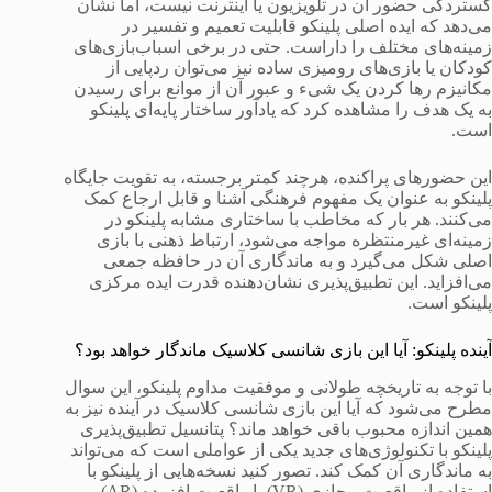
گستردگی حضور آن در تلویزیون یا اینترنت نیست، اما نشان
می‌دهد که ایده اصلی پلینکو قابلیت تعمیم و تفسیر در
زمینه‌های مختلف را داراست. حتی در برخی اسباب‌بازی‌های
کودکان یا بازی‌های رومیزی ساده نیز می‌توان ردپایی از
مکانیزم رها کردن یک شیء و عبور آن از موانع برای رسیدن
به یک هدف را مشاهده کرد که یادآور ساختار پایه‌ای پلینکو
است.
این حضورهای پراکنده، هرچند کمتر برجسته، به تقویت جایگاه
پلینکو به عنوان یک مفهوم فرهنگی آشنا و قابل ارجاع کمک
می‌کنند. هر بار که مخاطب با ساختاری مشابه پلینکو در
زمینه‌ای غیرمنتظره مواجه می‌شود، ارتباط ذهنی با بازی
اصلی شکل می‌گیرد و به ماندگاری آن در حافظه جمعی
می‌افزاید. این تطبیق‌پذیری نشان‌دهنده قدرت ایده مرکزی
پلینکو است.
آینده پلینکو: آیا این بازی شانسی کلاسیک ماندگار خواهد بود؟
با توجه به تاریخچه طولانی و موفقیت مداوم پلینکو، این سوال
مطرح می‌شود که آیا این بازی شانسی کلاسیک در آینده نیز به
همین اندازه محبوب باقی خواهد ماند؟ پتانسیل تطبیق‌پذیری
پلینکو با تکنولوژی‌های جدید یکی از عواملی است که می‌تواند
به ماندگاری آن کمک کند. تصور کنید نسخه‌هایی از پلینکو با
استفاده از واقعیت مجازی (VR) یا واقعیت افزوده (AR)