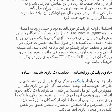
از بازی‌های قیمت‌گذاری در این نمایش معرفی شد و به
سرعت به یکی از محبوب‌ترین بخش‌های آن بدل گشت.
طراحی ساده و در عین حال هیجان‌انگیز آن، بلافاصله توجه
تماشاگران را به خود جلب کرد.
استقبال اولیه از پلینکو فوق‌العاده بود و خیلی زود به امضای
برنامه “The Price Is Right” تبدیل شد. شرکت‌کنندگان با شور
و هیجان فراوان برای فرصت بازی کردن پلینکو و بردن جوایز
نقدی، صف می‌کشیدند. در طول سال‌ها، تغییرات جزئی در
ظاهر و سقف جوایز پلینکو در این برنامه ایجاد شد، اما هسته
اصلی و جذابیت آن دست‌نخورده باقی ماند. حضور مداوم و
پررنگ آن در “The Price Is Right” سنگ بنای ورود پلینکو به
فرهنگ عامه بود.
جادوی پلینکو: روانشناسی جذابیت یک بازی شانسی ساده
راز جذابیت پایدار
پلینکو
در ترکیبی از عوامل روانشناختی و
طراحی هوشمندانه نهفته است. سادگی قوانین بازی یکی از
مهم‌ترین این عوامل است؛ هر کسی می‌تواند با یک نگاه، نحوه
انجام بازی و هدف آن را درک کند. این عدم پیچیدگی، پلینکو را
برای طیف وسیعی از مخاطبان، از کودکان تا بزرگسالان،
قابل دسترس و لذت‌بخش می‌سازد. عنصر تعلیق نیز نقش
کلیدی در هیجان بازی ایفا می‌کند.