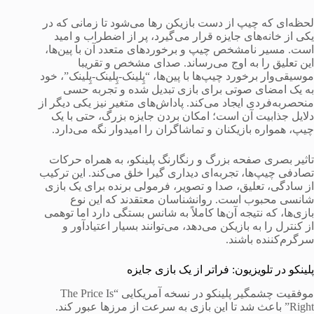
لحظه‌ای که چیپ از دست بازیکن رها می‌شود تا زمانی که در
یکی از خانه‌های جایزه قرار می‌گیرد، پر از اضطراب و امید
است. مسیر نامشخص چیپ و برخوردهای متعدد آن با پین‌ها،
این تعلیق را به اوج می‌رساند. صدای مشخص و تقریبا
موسیقی‌وار برخورد چیپ‌ها با پین‌ها، “پِلینک-پِلینک-پِلینک”، خود
به یک امضای صوتی برای بازی تبدیل شده و تجربه حسی
منحصربه‌فردی ایجاد می‌کند. پاداش‌های متغیر نیز یکی دیگر از
دلایل جذابیت آن است؛ امکان بردن جایزه بزرگ، حتی با یک
چیپ، همواره بازیکنان و تماشاگران را امیدوار نگه می‌دارد.
تاثیر بصری صفحه بزرگ و رنگارنگ پلینکو، به همراه حرکات
تصادفی چیپ‌ها، تجربه‌ای دیداری گیرا خلق می‌کند. این ترکیب
از سادگی، تعلیق، صدا و تصویر، فرمولی برنده برای یک بازی
شانسی محبوب است. روانشناسان معتقدند که این نوع
بازی‌ها، که نتیجه آن‌ها کاملاً به شانس بستگی دارد اما توهمی
از کنترل را به بازیکن می‌دهد، می‌توانند بسیار اعتیادآور و
سرگرم‌کننده باشند.
پلینکو در تلویزیون: فراتر از یک بازی جایزه
موفقیت چشمگیر پلینکو در نسخه آمریکایی “The Price Is
Right” باعث شد تا این بازی به سرعت از مرزها عبور کند.