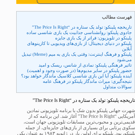
فهرست مطالب
تاریخچه پلینکو: تولد یک ستاره در “The Price Is Right”
جادوی پلینکو: روانشناسی جذابیت یک بازی شانسی ساده
پلینکو در تلویزیون: فراتر از یک بازی جایزه
پلینکو در دنیای دیجیتال: از بازی‌های ویدیویی تا کازینوهای
آنلاین
پلینکو و فرهنگ اینترنت: وقتی یک بازی به میم (Meme) تبدیل
می‌شود
تاثیر فرهنگی پلینکو: نمادی از شانس، ریسک و امید
حضور پلینکو در سایر مدیوم‌ها (در صورت وجود و اهمیت)
آینده پلینکو: آیا این بازی شانسی کلاسیک ماندگار خواهد بود؟
نتیجه‌گیری: میراث ماندگار پلینکو در فرهنگ عامه
سوالات متداول
تاریخچه پلینکو: تولد یک ستاره در “The Price Is Right”
شهرت جهانی پلینکو بدون شک با برنامه تلویزیونی نمادین
آمریکایی “The Price Is Right” آغاز شد. این برنامه که از
قدیمی‌ترین و محبوب‌ترین مسابقات تلویزیونی جهان است،
سکوی پرتابی برای بسیاری از بازی‌های جایزه‌ای، از جمله
پلینکو، بود. پلینکو برای اولین بار در ژانویه ۱۹۸۳ به عنوان یکی