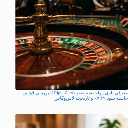
معرفی بازی رولت سه صفر (Triple Zero)؛ بررسی قوانین،
حاشیه سود ۷.۶۹٪ و تاریخچه لاس‌وگاس