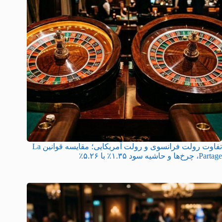
تفاوت رولت فرانسوی و رولت آمریکایی؛ مقایسه قوانین La
Partage، چرخ‌ها و حاشیه سود ۱.۳۵٪ با ۵.۲۶٪