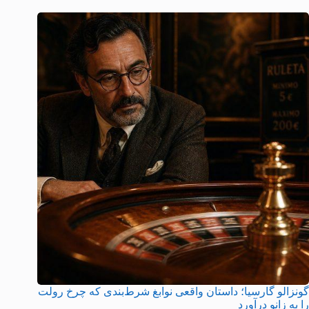
گونزالو گارسیا؛ داستان واقعی نوابغ شرط‌بندی که چرخ رولت
را به زانو درآورد