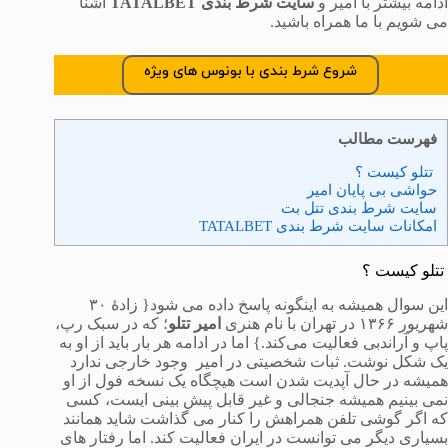
ادامه بیشتر با امیر و
سایت شرط بندی TATALBET
آشنا
می شویم با ما همراه باشید.
شروع شرط بندی با بونوس های ویژه
فهرست مطالب
تتلو کیست ؟
حواشی بی پایان امیر
سایت شرط بندی تتل بت
امکانات سایت شرط بندی TATALBET
تتلو کیست ؟
این سوال همیشه به اینگونه پاسخ داده می شود{ زادهٔ ۳۰
شهریور ۱۳۶۶ در تهران با نام هنری
امیر تتلو
؛ که در سبک رپ،
پاپ و آراندبی فعالیت می‌کند.} اما در ادامه هر بار باید از او به
یک شکل نوشت. ثبات شخصیتی در امیر وجود خارجی ندارد
همیشه در حال آپدیت شدن است هیچگاه یک نسخه فول از او
نمی بینیم همیشه جنجالی و غیر قابل پیش بینی ایست، کسی
که اگر گوشی تلفن همراهش را کنار می گذاشت شاید همانند
بسیاری دیگر می توانست در ایران فعالیت کند. اما رفتار های