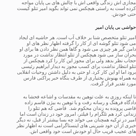
مجازی اش زندگی واقعی اش با چالش های بی پایان مواجه
کرده است به راستی هیچکس نمی تواند بگوید امیر تتلو کیست
حتی خودش.
حواشی بی پایان امیر
امیر تتلو متخصص شنا بر خلاف آب است. هر حاشیه ای ایجاد
می شود تتلو گوشه ای از کار را گرفته اظهار نظر های او
دامن گیر هر چیزی می شود و گاها همن نظر دادن ها برای او
بحران ساز می شود هیچکس از تتلو انتظار نداشت در مورد
حجاب نظر بدهد ولی برای مجوز این کار را کرد هیچکس از
تتلو انتظار نداشت برای کسب مجوز به دیدار ابراهیم رئیسی
برود اما او این کار کرد. او حتی به دلیل داشتن روحیات انقلابی
به همراه بهنوش بختیاری از طرف بنگاه خبر پراکنی فارس
مورد تقدیر قرار گرفت.
تا اینکه روزی به علت توهین به مقدسات و اشاعه فحشا به
دادگاه فرهنگ و رسانه رفت و با توهین به بیژن قاسم زاده
قاضی پرونده به زندان محکوم شد. قاضی که هم تتلو را
زندانی کرد هم تلگرام را فیلتر، امروز خود در زندان است اما
امیر در ترکیه همچنان می خواند چه بسا بیشتر از قبل، نه دیگر
خبری از آن خود شیرینی های اینستاگرامی است نه اظهار نظر
های عجیب قریب حال او خودش است خود واقعی اش.