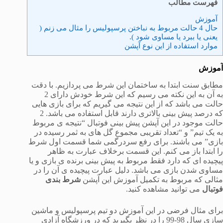
فهرست مطالب
آموزش
حال 4 حالت مربوط به نباختن پرسپولیس را مثال می زنم (
یعنی یا ببرد یا مساوی شود ).
موارد استفاده از این نوع آپشن
آموزش
مطابق سنت ابتدا به ساختمان این شرط می پردازیم. با دقت
به آن به این نکته می رسیم که این شرط خودش دارای 2
حالت می باشد که از این نتیجه می گیریم که برای بازی هایی
که درصد پیش بینی بالاتری دارند قابل استفاده می باشد. 2
حالت موجود در این آپشن پیش بینی فوتبال “نتیجه ی مربوط
به یک تیم” و “تعداد تقریبی مجموع گل های به ثمر رسیده در
بازی” می باشند. برای رفع سردرگمی شما قسمت اول شرط
را ابتدا باز می کنم. این قسمت برخلاف عبارت به ظاهر
پیچیده ای که دارد فقط مربوط به پیش بینی برنده ی بازی و یا
مساوی شدن بازی می باشد. دلیل عبارت پیچیده ی آن را در
مثالی که مربوط به تکمیل آموزش این آپشن
شرط بندی
فوتبال
می توانید مشاهده کنید.
برای مثال فرضی در این آموزش دو تیم پرسپولیس و ماشین
سازی سال 98-99 را در نظر بگیرید که در ورزشگاه آزادی