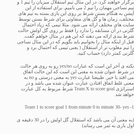
برگزار خواهند کرد. در این مثال تیم استقلال میزبان را تیم 1 و
تیم نساجی مهمان را تیم 2 می نامیم. برای استفاده از این
آپشن به هنگام بستن شرط بر روی این بازی بسته به تیم های
مختلف، زمان ها و گل های متفاوتی برای شرط بستن توسط
سایت های مختلف ارائه می شود. مثلا تیمی که زیاد احتمال
گلزنی در آن مسابقه را ندارد را فقط بر روی گل اولش حالت
شرط بندی ارائه می دهند که این هم در مثال خواهم گفت.
قبل از اینکه مثال را بخوانیم باید بگویم که در این مثال نساجی
را تیم مغلوب تر از استقلال ( یعنی تیمی که احتمال برد و
گلزنی کمتر دارد) حساب کنید.
نکته ی آخر این است که عبارات yes/no رو به روی هر حالت
در شرط عنوان شده به معنی این است که این حالت اتفاق
می افتد یا خیر. طبیعتا عبارت yes به معنی درستی و no به
معنی غلط اتفاق افتادن عبارت عنوان شده می باشد و در
استراتژی Team X to score goal شرط مربوط به کل عبارت
خواهد شد
1- Team 1 to score goal 1 from minute 0 to minute 30- yes
(به معنی آن می باشد که استقلال گل اولش را در 30 دقیقه ی
اول بازی به ثمر می رساند)