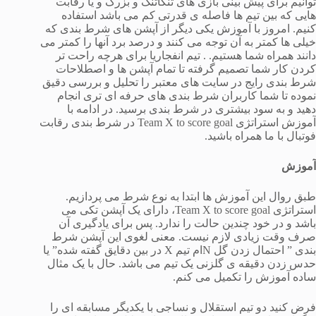
توانیم برای پیش بینی بازی های تنگاتنگ و بزرگ و یا رقابت
هایی که بین تیم ها فاصله ی قدرتی کم می باشد استفاده
کنیم. امروز با آموزش یکی دیگر از آپشن های شرط بندی که
خیلی ها کمتر به آن توجه می کنند و درصد برد آنها را کمتر می
دانند همراه شما هستیم. . تیم انفجاریا برای هرچه راحت تر
کردن کار شما تصمیم گرفته تا تمام آپشن ها و اصطلاحات
شرط بندی رایج در سایت های معتبر را تحلیل و بررسی دقیق
نموده تا شما کاربران شرط بندی های حرفه ای تری انجام
دهید و به سود بیشتری در شرط بندی برسید. در ادامه با
آموزش استراتژی Team X to score goal در شرط بندی رقابت
فوتبال با ما همراه باشید.
آموزش
طبق روال این آموزش ها ابتدا به نوع شرط می پردازیم.
استراتژی Team X to score goal، دارای یک آپشن تکی می
باشد و در خود چندین حالت را ندارد. پس برای یادگیری آن
صرف وقت زیادی لازم نیست. معنی لغوی این آپشن شرط
بندی ” احتمال زدن گل Nام تیم X در بین دقایق گفته شده” یا
حدس زدن دقیقه ی گلزنی یک تیم می باشد. حال با یک مثال
ساده آموزش را تکمیل می کنم.
فرض کنید دو تیم استقلال و نساجی با یکدیگر مسابقه ای را