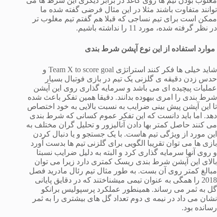
مغلوب بودن تیم ها روی کاغذ در برابر دیگری این شرط ها می
توانند متفاوت باشند مثلا در این مثال فرضی گفته شده ما
ممکن است برای تیم نساجی که قبلا هم گفتم تیم مغلوب تر
در نظر گرفته شده، مورد 11 را نداشته باشیم.
موارد استفاده از این نوع آپشن شرط بندی
شاید خیلی ها فکر کنند استراتژی Team X to score goal و
حدس زدن دقیقه ی گلزنی یک تیم در بازی فوتبال بسیار
عملیات پیچیده ای می باشد و سرمایه گذاری روی این آپشن
شرط بندی را امری بیهوده بدانند. دقیقا همین تفکر باعث شده
تا این آپشن پیش بینی ضرایب به نسبت بالایی به خود اختصاص
دهد. اما باید دانست که این تفکر عموم کسانی که شرط بندی
می کنند حاصل کمتر بها دادن آنالیزور و تحلیل گران مختلف به
این مورد از ویژگی تیم هاست. با یک جستجو و یا دنبال کردن
بازی ها می توان تقریبا الگویی برای گلزنی تیم ها بدست آورد
و روی آنها سرمایه گذاری کرد و البته به دلیل ضرایب نسبتا
بالای این آپشن شرط بندی ریسک کمتری دارد زیرا می توان
مبالغ کمتر روی آن بست. به طور مثال تیم رئال مادرید فصل
2018 را همگی به عنوان تیمی میشناختند که در دقایق پایانی
گل به ثمر می رساند. همینطور عملکرد پرسپولیس برانکو
نشان می داد در نیمه ی دوم تعداد گل های بیشتری را به ثمر
رسانده بود.