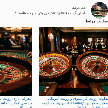
قبلی
نوشته
استرینگ بت (String Bet) در پوکر به چه معناست؟
مطالب مرتبط
تفاوت رولت فرانسوی و رولت آمریکایی؛
مقایسه قوانین La Partage، چرخ‌ها و حاشیه
سود ۱.۳۵٪ با ۵.۲۶٪
لاس‌وگاس