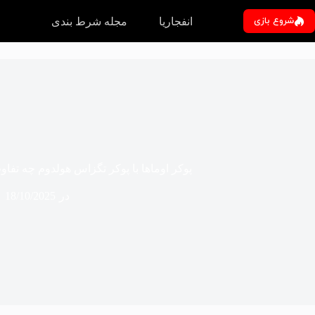
رش
ه
شروع بازی
انفجاریا
مجله شرط بندی
حتوا
‌ پوکر اوماها با پوکر تگزاس هولدوم چه تفاوت
در
18/10/2025