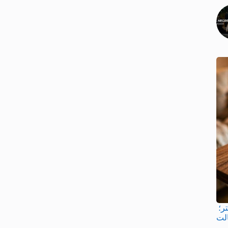
ر؛
الت