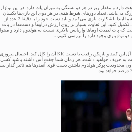
دارد و مقدار ریز در هر دو بستگی به میزان پات دارد. در این نوع از
شرط بندی
در هر دوی این بازی‌ها یکسان
است. تفاوت عمده‌ی هولدوم با پوکر اوماها در این است که در اوماها شما ابتدا با 4 کارت بازی می‌کنید و باید دست خود را با دقیقا 2 عدد از
ی که روی زمین است، تکمیل کنید. این تفاوت بسیار بر روی ارزش دراوها و دست‌ها در پات
ست که پات لیمیت اوماها واریانس بالاتری نسبت به هولدوم دارد و میتوا
ین دو نوع بازی وجود دارد را بررسی کنیم…
اگر در بازی بدون محدودیت پوکر هولدوم با دستی قدرتمند همچون AA آل این کنید و بازیکن رقیب با دست KK آن را کال کند، احتمال پیروزی
بت به حریف خواهید داشت. هر زمان شما جفت آس داشته باشید کسی
یا بدون محدودیت پوکر هولدوم داشتن دست قوی آنقدرها هم تاثیر گذار نی