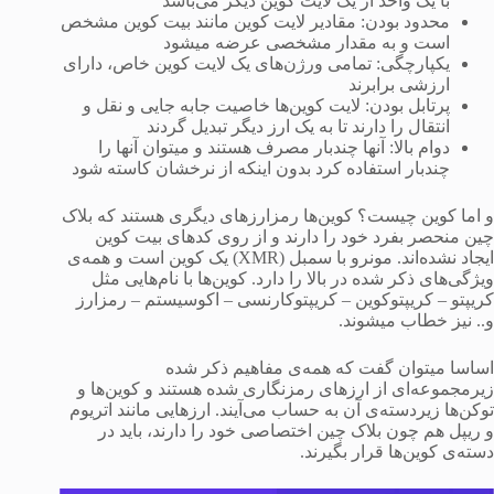
با یک واحد از یک لایت کوین دیگر می‌باشد
محدود بودن: مقادیر لایت‌ کوین‌ مانند بیت کوین مشخص
است و به مقدار مشخصی عرضه میشود
یکپارچگی: تمامی ورژن‌های یک لایت کوین خاص، دارای
ارزشی برابرند
پرتابل بودن: لایت کوین‌ها خاصیت جابه جایی و نقل و
انتقال را دارند تا به یک ارز دیگر تبدیل گردند
دوام بالا: آنها چندبار مصرف‌ هستند و میتوان آنها را
چندبار استفاده کرد بدون اینکه از نرخشان کاسته شود
و اما کوین چیست؟ کوین‌ها رمزارزهای دیگری هستند که بلاک
چین منحصر بفرد خود را دارند و از روی کدهای بیت کوین
ایجاد نشده‌اند. مونرو با سمبل (XMR) یک کوین است و همه‌ی
ویژگی‌های ذکر شده در بالا را دارد. کوین‌ها با نام‌هایی مثل
کریپتو – کریپتوکوین – کریپتوکارنسی – اکوسیستم – رمزارز
و.. نیز خطاب میشوند.
اساسا میتوان گفت که همه‌ی مفاهیم ذکر شده
زیرمجموعه‌ای از ارزهای رمزنگاری شده هستند و کوین‌ها و
توکن‌ها زیردسته‌ی آن به حساب می‌آیند. ارزهایی مانند اتریوم
و ریپل هم چون بلاک چین اختصاصی خود را دارند، باید در
دسته‌ی کوین‌ها قرار بگیرند.