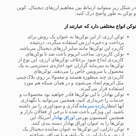
در شکل زیر میتوانید ارتباط بین مفاهیم ارزهای دیجیتال، کوین
و توکن به طور واضح درک کنید:
توکن انواع مختلفی دارد که عبارتند از
توکن‌ ارزی: از این توکن‌ها به عنوان یک روش برای
پرداخت و ذخیره ارزش استفاده میگردد، درنتیجه
کاربرد این توکن‌ها مانند سایر ارزهای دیجیتال می‌باشد.
توکن‌ کاربردی: ساخت اتریوم باعث شد تا توکن‌های
کاربردی ابداع شود. برخلاف توکن‌های ارزی، این نوع از
توکن‌ها به سرمایه گزاران خود اجازه‌ی دسترسی به یک
محصول یا سرویس خاص را می‌دهند. توکن‌های
کاربردی چند منظوره هستند و معمولا بر روی بلاک‌چینی
مثل اتریوم ایجاد می‌شوند و در همان شبکه هم مورد
استفاده قرار می‌گیرند.
توکن‌ بهادار: با این توکن‌ها قادر خواهید بود محصولات و
خدمات را خریداری کنید، همچنین می‌توانید با نگهداری
آنها انتظار
بازده سرمایه
‌گذاری و سوداوری را نیز داشته
باشید. این ویژگی باعث شده تا برخی از فعالان بازار و
همچنین کمیسیون بورس
اوراق بهادار
آمریکا، این
توکن‌ها را به عنوان اوراق بهادار دسته بندی کنند.
توکن‌ دارایی: این توکن‌ها به عنوان نماینده دیجیتال یک
ارزش و یا دارایی در یک پلتفرم یا صرافی شناخته