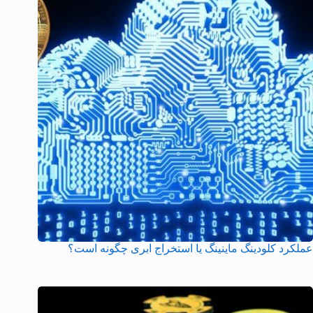
عملکرد کلودینگ ماینینگ یا استخراج ابری چگونه است؟