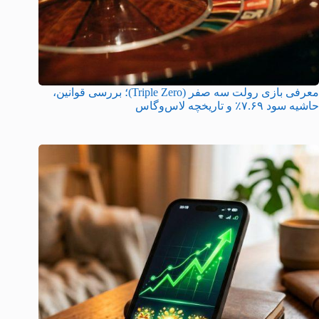
معرفی بازی رولت سه صفر (Triple Zero)؛ بررسی قوانین،
حاشیه سود ۷.۶۹٪ و تاریخچه لاس‌وگاس