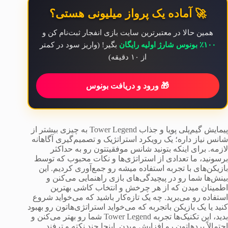
🚀 آماده یک پرواز میلیونی هستی؟
همین حالا در معتبرترین سایت بازی انفجار ثبت‌نام کن و
۱۰۰٪ بونوس شارژ اولیه رایگان
بگیر! (واریز سود در کمتر
از ۱۰ دقیقه)
🎁 ورود و دریافت بونوس
پیمایش گیم‌پلی پویا و جذاب Tower Legend به چیزی بیشتر از
شانس نیاز داره؛ یک رویکرد استراتژیک و تصمیم‌گیری آگاهانه
لازمه. برای اینکه بتونید شانس موفقیتتون رو به حداکثر
برسونید، ما تعدادی از استراتژی‌ها و نکات محبوب که توسط
بازیکن‌های با تجربه استفاده میشه رو جمع‌آوری کردیم. این
بینش‌ها شما رو در پیچیدگی‌های بازی راهنمایی می‌کنن و
اطمینان میدن که از هر چرخش و انتخاب کاشی بهترین
استفاده رو می‌برید. چه یک تازه‌کار باشید که می‌خواید شروع
کنید یا یک بازیکن باتجربه که می‌خواید استراتژی‌هاتون رو بهبود
بدید، این تکنیک‌ها تجربه Tower Legend شما رو بهتر می‌کنن و
احتمالاً برد‌هاتون رو افزایش میدن. اینجا چند نکته و ترفند