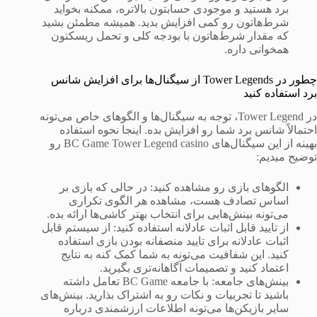
برد هستید و موجودی حسابتون بالاتره، ممکنه بخواید
شرط‌هاتون رو کمی افزایش بدید. همیشه مطمئن بشید
که مقدار شرط‌هاتون با بودجه کلی و تحمل ریسکتون
همخوانی داره.
چطور در Tower Legends از سیگنال‌ها برای افزایش شانس
برد استفاده کنید
در Tower Legend، توجه به سیگنال‌ها و الگوهای خاص می‌تونه
احتمالاً شانس برد شما رو افزایش بده. اینجا نحوه استفاده
بهینه از این سیگنال‌های BC Game Tower Legend casino رو
توضیح میدیم:
الگوهای بازی رو مشاهده کنید: در حالی که بازی بر
اساس تصادف هست، مشاهده هر الگوی تکراری
می‌تونه بینش‌هایی برای انتخاب بهتر کاشی‌ها ارائه بده.
از تایید قابل اثبات عادلانه استفاده کنید: از سیستم قابل
اثبات عادلانه برای تایید منصفانه بودن بازی استفاده
کنید. این شفافیت می‌تونه به شما کمک کنه به نتایج
اعتماد کنید و تصمیمات آگاهانه‌تری بگیرید.
بینش‌های جامعه: با جامعه BC Game تعامل داشته
باشید تا تجربیات و نکات رو به اشتراک بذارید. بینش‌های
سایر بازیکن‌ها می‌تونه اطلاعات ارزشمندی درباره