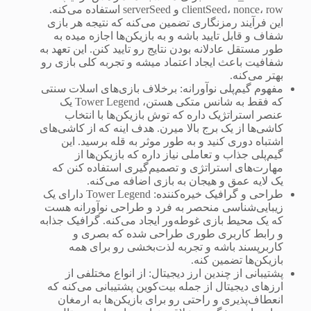
clientSeed، nonce، row و serverSeed استفاده می‌کنه.
این فرآیند رمزنگاری تضمین می‌کنه که نتیجه هر بازی
شفاف و قابل تایید باشه و به بازیکن‌ها اجازه میده به
طور مستقل عادلانه بودن نتایج رو تایید کنن. این تعهد به
شفافیت باعث ایجاد اعتماد میشه و تجربه کلی بازی رو
بهتر می‌کنه.
مفهوم گیم‌پلی نوآورانه: برخلاف بازی‌های اسلات سنتی
که فقط به شانس متکی هستن، Tower Legend یک
عنصر استراتژیک داره که توش بازیکن‌ها با انتخاب
کاشی‌ها از یک برج بالا میرن. هدف اینه که از کاشی‌های
اشتباه دوری کنید و به طور موثر به قله برسید. این
گیم‌پلی جذاب و تعاملی نیاز داره که بازیکن‌ها از
مهارت‌های استراتژی و تصمیم‌گیری استفاده کنن که
یک لایه عمق و هیجان به بازی اضافه می‌کنه.
طراحی و گرافیک خیره‌کننده: Tower Legend دارای یک
زیبایی‌شناسی منحصر به فرد و طراحی نوآورانه هست
که یک محیط بازی غوطه‌ور ایجاد می‌کنه. گرافیک جذابه
و رابط کاربری طوری طراحی شده که بصری و
کاربرپسند باشه و تجربه لذت‌بخشی رو برای همه
بازیکن‌ها تضمین کنه.
پشتیبانی از چندین ارز دیجیتال: از انواع مختلفی از
ارزهای دیجیتال از جمله بیت‌کوین پشتیبانی می‌کنه که
انعطاف‌پذیری و راحتی رو برای بازیکن‌ها به ارمغان