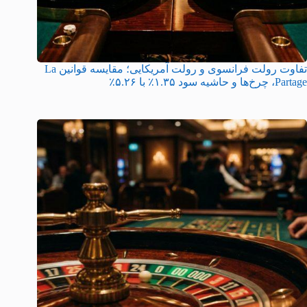
تفاوت رولت فرانسوی و رولت آمریکایی؛ مقایسه قوانین La
Partage، چرخ‌ها و حاشیه سود ۱.۳۵٪ با ۵.۲۶٪