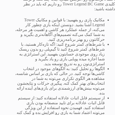
کلیدی Tower Legend BC Game رو داریم که باید در نظر
داشته باشید:
مکانیک بازی رو بفهمید: با قوانین و مکانیک Tower
Legend آشنا بشید. دونستن اینکه بازی چطور کار
می‌کنه، از جمله عملکرد هر کاشی و اهمیت هر مرحله،
به شما کمک می‌کنه تصمیم‌های آگاهانه‌تری بگیرید و
حرکاتتون رو بهتر برنامه‌ریزی کنید.
با شرط‌های کمتر شروع کنید: اگه تازه‌کار هستید، با
شرط‌های کمتر شروع کنید تا گیم‌پلی رو بدون ریسک
زیاد روی موجودی حسابتون بفهمید. این استراتژی به
شما اجازه میده پویایی بازی رو یاد بگیرید و
استراتژی‌تون رو به تدریج توسعه بدید.
الگوها رو تحلیل کنید: به الگوهای موجود در انتخاب
کاشی‌ها توجه کنید. در حالی که بازی بر اساس شانسه،
مشاهده هر الگوی تکراری می‌تونه به شما در
انتخاب‌های بهتر کمک کنه. پیگیری حرکات و نتایجشون
می‌تونه بینش‌های ارزشمندی برای بازی‌های آینده ارائه
بده.
از سیستم قابل اثبات عادلانه استفاده کنید: از سیستم
قابل اثبات عادلانه برای تایید منصفانه بودن بازی
استفاده کنید. فهمیدن نحوه استفاده از این ویژگی
می‌تونه اعتماد شما به بازی رو افزایش بده و کمک کنه