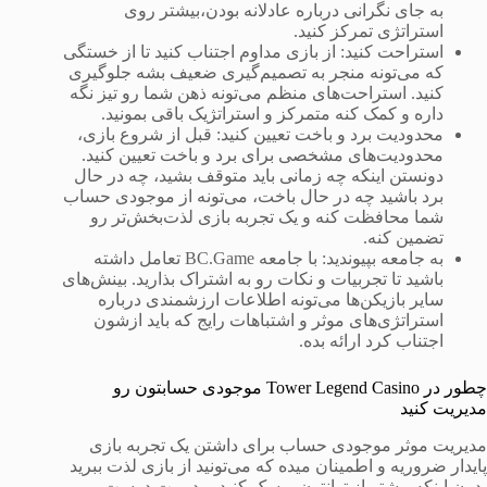
به جای نگرانی درباره عادلانه بودن،بیشتر روی
استراتژی تمرکز کنید.
استراحت کنید: از بازی مداوم اجتناب کنید تا از خستگی
که می‌تونه منجر به تصمیم‌گیری ضعیف بشه جلوگیری
کنید. استراحت‌های منظم می‌تونه ذهن شما رو تیز نگه
داره و کمک کنه متمرکز و استراتژیک باقی بمونید.
محدودیت برد و باخت تعیین کنید: قبل از شروع بازی،
محدودیت‌های مشخصی برای برد و باخت تعیین کنید.
دونستن اینکه چه زمانی باید متوقف بشید، چه در حال
برد باشید چه در حال باخت، می‌تونه از موجودی حساب
شما محافظت کنه و یک تجربه بازی لذت‌بخش‌تر رو
تضمین کنه.
به جامعه بپیوندید: با جامعه BC.Game تعامل داشته
باشید تا تجربیات و نکات رو به اشتراک بذارید. بینش‌های
سایر بازیکن‌ها می‌تونه اطلاعات ارزشمندی درباره
استراتژی‌های موثر و اشتباهات رایج که باید ازشون
اجتناب کرد ارائه بده.
چطور در Tower Legend Casino موجودی حسابتون رو
مدیریت کنید
مدیریت موثر موجودی حساب برای داشتن یک تجربه بازی
پایدار ضروریه و اطمینان میده که می‌تونید از بازی لذت ببرید
بدون اینکه بیشتر از توانتون ریسک کنید. مدیریت درست