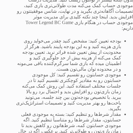
موجودی حساب کمک می‌کنه مدت طولانی‌تری بازی کنید،
تصمیمات آگاهانه‌تری بگیرید و در نهایت، شانس موفقیتتون رو
افزایش بدید. اینجا چند نکته کلیدی برای مدیریت موثر
موجودی حساب در هنگام بازی Tower Legend BC Game
داریم:
بودجه تعیین کنید: مشخص کنید چقدر می‌خواید روی
بازی هزینه کنید و به این بودجه پایبند باشید. هرگز از
محدودیت از پیش تعیین شده فراتر نرید. تعیین بودجه
کمک می‌کنه از هزینه بیش از حد جلوگیری کنید و
اطمینان میده که بازی شما سرگرم‌کننده باقی می‌مونه
و در محدوده توان مالی‌تون هست.
موجودی حسابتون رو تقسیم کنید: کل موجودی
حسابتون رو به مقادیر کوچکتری تقسیم کنید تا در
جلسات مختلف استفاده کنید. این روش کمک می‌کنه
زمان بازی‌تون رو افزایش بدید و احتمال برد رو بالا
ببرید. با تخصیص بودجه‌تون بین چند جلسه، می‌تونید
باخت‌ها رو بهتر مدیریت کنید و تصمیمات استراتژیک‌تری
بگیرید.
مقدار شرط‌ها رو تنظیم کنید: بسته به موجودی فعلی
حسابتون، مقدار شرط‌ها رو متناسباً تنظیم کنید. اگه
موجودی حسابتون کمه، شرط‌هاتون رو کاهش بدید تا
زمان بازی‌تون رو طولانی‌تر کنید. برعکس، اگه در حال