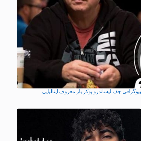
بیوگرافی جف لیساندرو پوکر باز معروف ایتالیایی