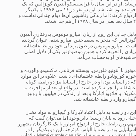
رساند. او در این سال با فرانسیسکو آندیون گونزالس که یک
خواننده بود آشنا شد. این دو نفر در ۱۶ می ۱۹۷۶ با یکدیگر
ازدواج کردند؛ اما زندگی زناشویی آن‌ها دوام چندانی نداشت و
۲ سال بعد یعنی در سال ۱۹۷۸ از هم جدا شدند.
دلیل جدایی این زوج از زبان امپارو مونیوس بدرفتاری آندیون
گونزالس که منجر به سقط‌جنین امپارو شده، عنوان گردیده
است. امپارو مونیوس در طول زندگی خود روابط عاشقانه
زیادی را تجربه کرد و همین موضوع نیز یکی از دلایل اصلی
حاشیه‌های او به‌حساب می‌آمد.
مونوز با آنتونیو فلورس، ویسنته فرناندز، ماکسیمو والورده و
خوزه کورونادو رابطه عاشقانه‌ای داشت. علاوه بر این موارد
که در اسپانیا بود، او در خارج از اسپانیا نیز دو رابطه کوتاه
عاشقانه را تجربه کرده است. در واقع او بعد از مهاجرت به
مکزیک با فلاویو لابارکا و بعد از زندگی در فیلیپین با روبیو
گیجارو وارد رابطه عاشقانه شد.
این دو رابطه به دلیل اعتیاد لابارکا و گیجارو به مواد مخدر
خیلی زود به پایان رسید! بااین‌وجود اما می‌توان گفت که
مهم‌ترین رابطه خارج از ازدواج امپارو با یک کارگردان مشهور
اسپانیایی بود. رابطه با الیاس کوئرجتا. این دو یکدیگر را در
سال ۱۹۷۸ و در صحنه فیلم Mamá cumple cien año ملاقات