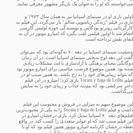
می‌خواستند که او را به‌عنوان یک بازیگر مشهور معرفی نمایند.
اولین بازی او در سینمای اسپانیا نیز به همان سال ۱۹۷۳ و
بازی در فیلم “زندگی زناشویی سالم” باز می‌گردد. این فیلم به
کارگردانی روبرتو بودگاس و نویسندگی خوزه لوئیس گارسی
انجام شد تا اولین فیلمی لقب بگیرد که امپارو مونوز در آن به
ایفای نقش پرداخته است.
وضعیت سینمای اسپانیا در دهه ۷۰ به‌گونه‌ای بود که می‌توان
گفت این دهه اوج بدبختی سینمای اسپانیا است. در آن زمان
دوگانگی معنای برهنگی یا آزادسازی باعث مشکلات زیادی
شده بود. همین موضوع فرصت مناسبی برای امپارو مونوز بود
که بتواند زیبایی‌های خود را به رخ بکشد. به همین سبب او در
فیلم Tocata y fuga de Lolita بازی کرد؛ امپارو در این فیلم
دختر سرکشی بود که نیم‌تنه جذاب و زیبای خود را به نمایش
می‌گذاشت.
این موضوع سهم به سزایی در فروش و محبوبیت این فیلم
داشت و فیلم Tocata y fuga de Lolita را به یکی از محبوب‌ترین
فیلم‌های دهه ۷۰ اسپانیا تبدیل کرد. بازی درخشان امپارو در
این فیلم سبب شد که او جوایز متعددی را کسب کند. در واقع
نقطه درخشان کارنامه امپارو مونوز همین فیلم بود که او با
بازی در آن به ۹ جایزه مختلف دست پیدا کرد.