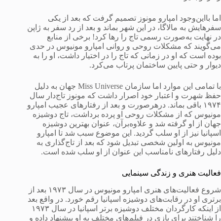
اما بااین‌وجود امپارو مونوز تصمیم گرفت که بعد از یکی
سفرهایش به مالاگا، در این شهر بماند و بعد از رد سفر به ژاپن
در نهایت به‌صورت رسمی تاج را رها کرد! برخی از منابع
می‌گویند که مشکلات روحی و روانی امپارو مونیوس در حدی
بوده است که او در زمانی که تاج را در اختیار داشت، او را به
دیوار و حتی پایین ساختمان پرتاب می‌کرد.
با تمامی این موارد اما سازمان Miss Universe جهان به دلیل
حفظ شهرت و اعتبار خود اصرار داشت که مونوز تاج‌دار سال
۱۹۷۴ باقی بماند. درهرصورت و بعد از رفتارهای عجیب امپارو
مونیوس که از مشکلات روحی او پرده برداشت، تاج دوشیزه
جهان از او گرفته شد و علاوه‌برآن، عنوان بهترین دوشیزه
اسپانیا نیز از او سلب گردید. این موضوع سبب شد تا امپارو
مونیوس به اولین شخصی تبدیل شود که بعد از تاج‌گذاری به
دلیل رفتارهای نامناسب این عنوان از او سلب شده است.
فعالیت هنری و زندگی سینمایی
شروع فعالیت‌های هنری امپارو مونیوس در سال ۱۹۷۳ بعد از
برتری او در رقابت‌های دوشیزه اسپانیا رقم خورد. در واقع بعد
از اینکه کارگردان مختلف دوشیزه برتر اسپانیا در سال ۱۹۷۳
را شناختند برای بازی در فیلم‌های مختلف به او پیشنهاد داده و