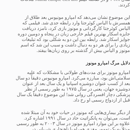
کردند.
این موضوع نشان می‌دهد که امپارو مونیوس بعد طلاق از
همسرش با الیاس کوئرجتا وارد رابطه جدی شد. فیلمی که
الیاس کوئرجتا کارگردانی و مونوز بازی کرد، نامزد دریافت
جایزه اسکار بهترین فیلم خارجی زبان در پنجاه و دومین دوره
جوایز اسکار شد. رابطه بین این دو به شکلی بود که تبلیغات
زیادی را برای هر دو به دنبال داشت و سبب این شد که اسم
مونوز و الیاس بیش از گذشته بر روی زبان‌ها بیفتد.
دلایل مرگ امپارو مونوز
امپارو مونوز برای مدت‌های طولانی با مشکلات که علیه
سلامتی‌اش بود، مبارزه می‌کرد. امپارو مونیوس دقیقاً دو سال
بعد از کسب عنوان دوشیزه اسپانیا و یک سال بعد از عنوان
دوشیزه جهان، یعنی در سال ۱۹۷۵ به طور رسمی از نظر
پزشکی دچار افسردگی روانی شد! این موضوع دقیقاً یک سال
قبل از ازدواج رسمی او رخ داد.
از دیگر بیماری‌هایی که مونوز در حیات خود به آن مبتلا شده
است، می‌توان به پانکراتیت حاد در سال ۱۹۹۱ اشاره کرد.
علاوه بر این موارد امپارو مونوز در سال ۲۰۰۳ به طور رسمی
مبتلا به یک تومور مغزی همراه با ناهنجاری شریانی در