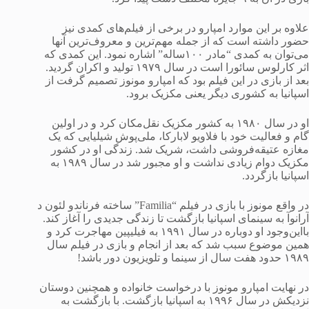
علاوه بر این موارد امپارو در برخی از فیلم‌های کمدی نیز
حضور داشته است که از جمله مهم‌ترین و معروف‌ترین آنها
می‌توان به کمدی “مادر ۱۰۰ساله” اشاره نمود. این کمدی که
اثر کارلوس سائورا است در سال ۱۹۷۹ تولید و اکران گردید.
بعد از بازی در این فیلم بود که امپارو مونوز تصمیم گرفت از
اسپانیا به کشوری دیگر یعنی مکزیک برود.
او در سال ۱۹۸۰ به کشور مکزیک نقل‌مکان کرد و در اولین
گام و فعالیت خود با فلاویو لابارکا، ملی‌پوش شیلیایی که یک
مغازه عتیقه‌فروشی داشت، شریک شد. زندگی او در کشور
مکزیک دوام زیادی نداشت و او مجبور شد در سال ۱۹۸۹ به
اسپانیا بازگردد.
در واقع مونوز با بازی در فیلم “Familia” ساخته فرناندو لئون د
آرانوآ به سینمای اسپانیا بازگشت تا زندگی جدیدی را آغاز کند.
بااین‌وجود او دوباره در سال ۱۹۹۱ به فیلیپین مهاجرت کرد و
همین موضوع سبب شد که بعد از انجام و بازی در فیلم سال
۱۹۸۹ حدود هفت سال از سینما و تلویزیون دور باشد!
در نهایت امپارو مونوز با درخواست خانواده و همچنین دوستان
نزدیکش در سال ۱۹۹۶ به اسپانیا بازگشت. با بازگشت به