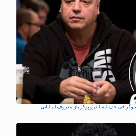
بیوگرافی جف لیساندرو پوکر باز معروف ایتالیایی