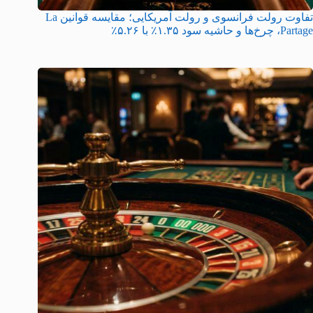
تفاوت رولت فرانسوی و رولت آمریکایی؛ مقایسه قوانین La
Partage، چرخ‌ها و حاشیه سود ۱.۳۵٪ با ۵.۲۶٪